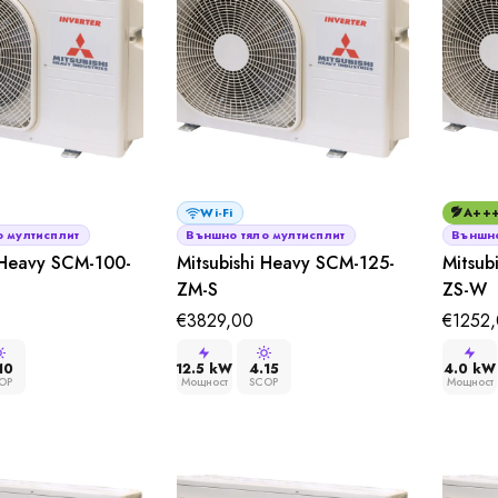
Wi-Fi
A++
 мултисплит
Външно тяло мултисплит
Външно
 Heavy SCM-100-
Mitsubishi Heavy SCM-125-
Mitsub
ZM-S
ZS-W
€
3829,00
€
1252
10
12.5 kW
4.15
4.0 kW
OP
Мощност
SCOP
Мощност