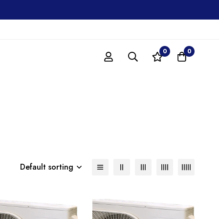
0
0
Default sorting