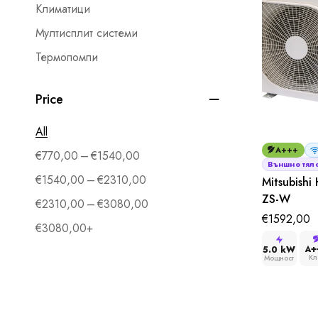
Климатици
Мултисплит системи
Термопомпи
Price
All
A+++
–
€
770,00
€
1540,00
Външно тяло
–
€
1540,00
€
2310,00
Mitsubishi
ZS-W
–
€
2310,00
€
3080,00
€
1592,00
€
3080,00
+
A+
5.0 kW
Кл
Мощност