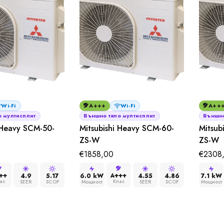
Wi-Fi
A+++
Wi-Fi
A++
 мултисплит
Външно тяло мултисплит
Външно
 Heavy SCM-50-
Mitsubishi Heavy SCM-60-
Mitsub
ZS-W
ZS-W
€
1858,00
€
2308
++
A+++
4.9
5.17
6.0 kW
4.55
4.86
7.1 kW
ас
Клас
SEER
SCOP
Мощност
SEER
SCOP
Мощност