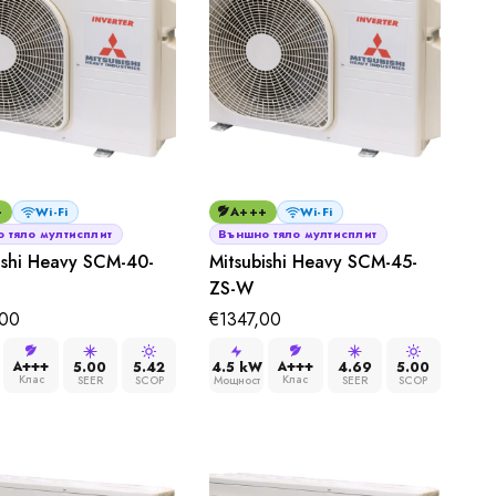
+
Wi-Fi
A+++
Wi-Fi
 тяло мултисплит
Външно тяло мултисплит
ishi Heavy SCM-40-
Mitsubishi Heavy SCM-45-
ZS-W
,00
€
1347,00
A+++
A+++
5.00
5.42
4.5 kW
4.69
5.00
Клас
Клас
SEER
SCOP
Мощност
SEER
SCOP