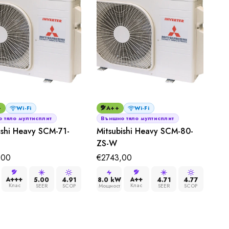
+
Wi-Fi
A++
Wi-Fi
 тяло мултисплит
Външно тяло мултисплит
ishi Heavy SCM-71-
Mitsubishi Heavy SCM-80-
ZS-W
,00
€
2743,00
A+++
A++
5.00
4.91
8.0 kW
4.71
4.77
Клас
Клас
SEER
SCOP
Мощност
SEER
SCOP