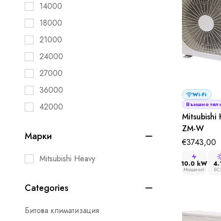
14000
18000
21000
24000
27000
36000
Wi-Fi
Външно тяло
42000
Mitsubishi
ZM-W
Марки
€
3743,00
Mitsubishi Heavy
10.0 kW
4.
Мощност
SC
Categories
Битова климатизация