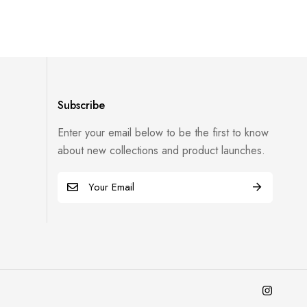
Subscribe
Enter your email below to be the first to know
about new collections and product launches.
E
m
a
i
l
*