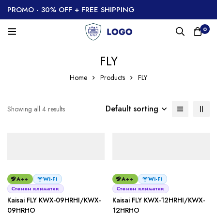
PROMO - 30% OFF + FREE SHIPPING
0
FLY
Home
Products
FLY
Default sorting
Showing all 4 results
A++
Wi-Fi
A++
Wi-Fi
Стенен климатик
Стенен климатик
Kaisai FLY KWX-09HRHI/KWX-
Kaisai FLY KWX-12HRHI/KWX-
09HRHO
12HRHO