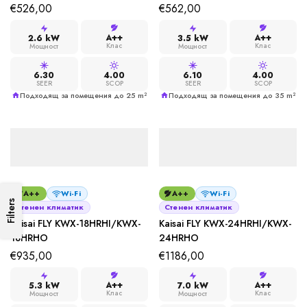
€
526,00
€
562,00
A++
A++
2.6 kW
3.5 kW
Клас
Клас
Мощност
Мощност
6.30
4.00
6.10
4.00
SEER
SCOP
SEER
SCOP
Подходящ за помещения до 25 m²
Подходящ за помещения до 35 m²
A++
Wi-Fi
A++
Wi-Fi
Filters
Стенен климатик
Стенен климатик
Kaisai FLY KWX-18HRHI/KWX-
Kaisai FLY KWX-24HRHI/KWX-
18HRHO
24HRHO
€
935,00
€
1186,00
A++
A++
5.3 kW
7.0 kW
Клас
Клас
Мощност
Мощност