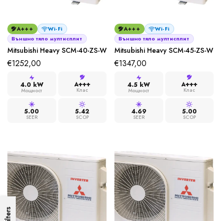
A+++
Wi-Fi
A+++
Wi-Fi
Външно тяло мултисплит
Външно тяло мултисплит
Mitsubishi Heavy SCM-40-ZS-W
Mitsubishi Heavy SCM-45-ZS-W
€
1252,00
€
1347,00
A+++
A+++
4.0 kW
4.5 kW
Клас
Клас
Мощност
Мощност
5.00
5.42
4.69
5.00
SEER
SCOP
SEER
SCOP
Filters