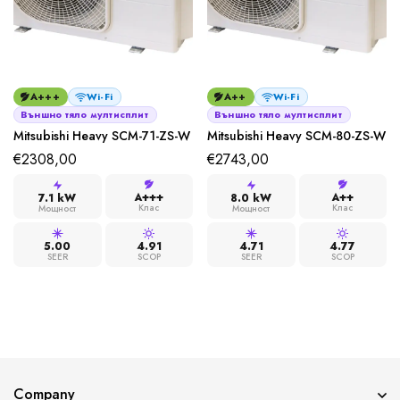
A+++
Wi-Fi
A++
Wi-Fi
Външно тяло мултисплит
Външно тяло мултисплит
Mitsubishi Heavy SCM-71-ZS-W
Mitsubishi Heavy SCM-80-ZS-W
€
2308,00
€
2743,00
A+++
A++
7.1 kW
8.0 kW
Клас
Клас
Мощност
Мощност
5.00
4.91
4.71
4.77
SEER
SCOP
SEER
SCOP
Company