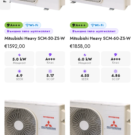
A+++
Wi-Fi
A+++
Wi-Fi
Външно тяло мултисплит
Външно тяло мултисплит
Mitsubishi Heavy SCM-50-ZS-W
Mitsubishi Heavy SCM-60-ZS-W
€
1592,00
€
1858,00
A+++
A+++
5.0 kW
6.0 kW
Клас
Клас
Мощност
Мощност
4.9
5.17
4.55
4.86
SEER
SCOP
SEER
SCOP