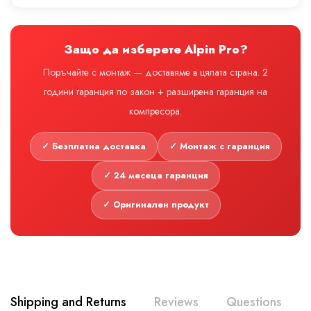
Защо да изберете Alpin Pro?
Поръчайте с монтаж — доставяме в цялата страна. 2
години гаранция по закон + разширена гаранция на
компресора.
✓ Безплатна доставка
✓ Монтаж с гаранция
✓ 24 месеца гаранция
✓ Оригинален продукт
Shipping and Returns
Reviews
Questions