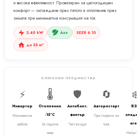
и висока ефективност. Проектиран за целогодишен
комфорт — охлаждане през лятото и отопление през
зимата при минимална консумация на ток.
3.40 kW
A++
SEER 6.10
до 35 m²
КЛЮЧОВИ ПРЕДИМСТВА
⚡
🌡️
🛡️
🔄
❄
Инвертор
Отопление
Антибакт.
Авторестарт
R3
-15°C
филтър
хлад
Икономична
При спиране на
аге
работа
За студена
Чист въздух
тока
зима
Нисък