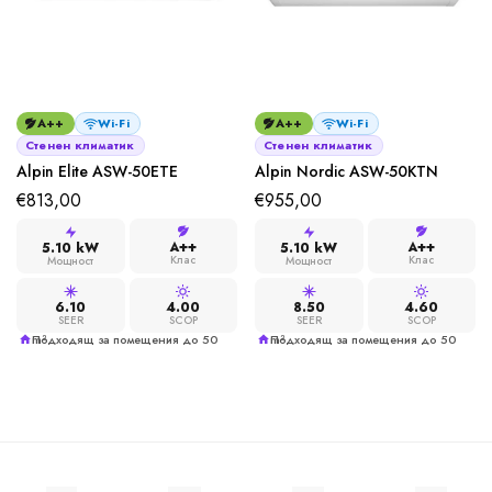
A++
Wi-Fi
A++
Wi-Fi
Стенен климатик
Стенен климатик
Alpin Elite ASW-50ETE
Alpin Nordic ASW-50KTN
€
813,00
€
955,00
A++
A++
5.10 kW
5.10 kW
Клас
Клас
Мощност
Мощност
6.10
4.00
8.50
4.60
SEER
SCOP
SEER
SCOP
Подходящ за помещения до 50 m²
Подходящ за помещения до 50 m²