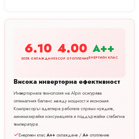
6.10
4.00
A++
ЕНЕРГИЕН КЛАС
SEER ОХЛАЖДАНЕ
SCOP ОТОПЛЕНИЕ
Висока инверторна ефективност
Инверторната технология на Alpin осигурява
оптималния баланс между мощност и икономия.
Компресорът адаптира работата спрямо нуждите,
минимизирайки консумацията и поддържайки стабилна
температура.
Енергиен клас
A++
охлаждане /
A+
отопление