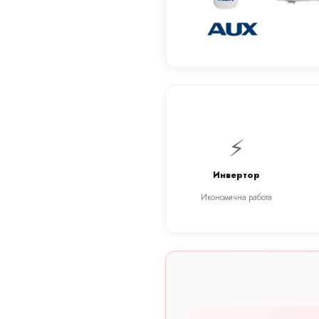
⚡
Инвертор
Икономична работа