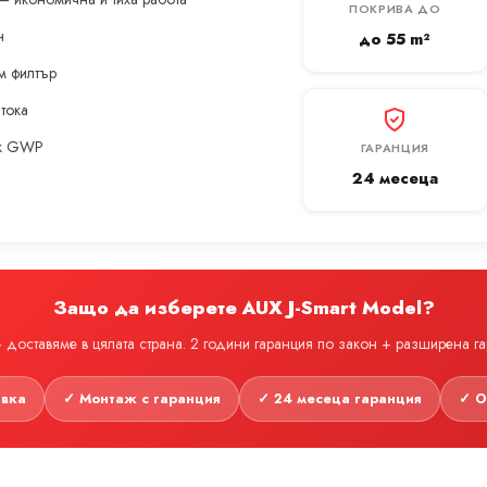
ПОКРИВА ДО
н
до 55 m²
м филтър
 тока
ък GWP
ГАРАНЦИЯ
24 месеца
Защо да изберете AUX J-Smart Model?
доставяме в цялата страна. 2 години гаранция по закон + разширена г
авка
✓ Монтаж с гаранция
✓ 24 месеца гаранция
✓ О