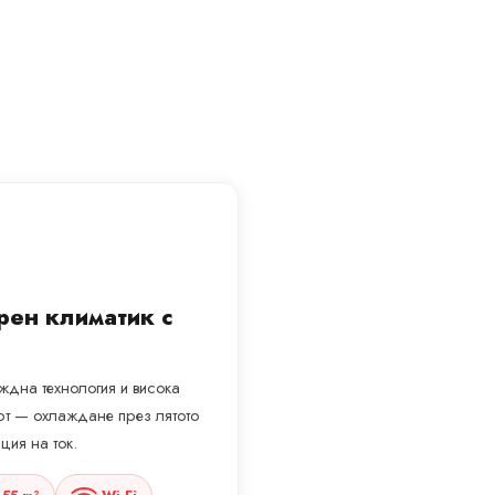
рен климатик с
ждна технология и висока
рт — охлаждане през лятото
ция на ток.