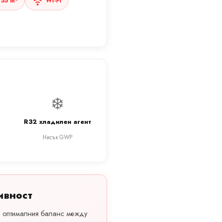
55 m²
Wi-Fi
❄️
R32 хладилен агент
Нисък GWP
ивност
а оптималния баланс между