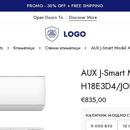
PROMO - 30% OFF + FREE SHIPPING
Open Doors To
Discover More
ts
Климатици
Стенни климатици
AUX J-Smart Model
AUX J-Smart
H18E3D4/JО
€
835,00
НАЛИЧНИ МОЩНОС
9 000 BTU
12 