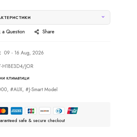
АКТЕРИСТИКИ
 a Question
Share
:
09 - 16 Aug, 2026
-H18E3D4/JОR
ни климатици
000
,
AUX
,
J-Smart Model
aranteed safe & secure checkout