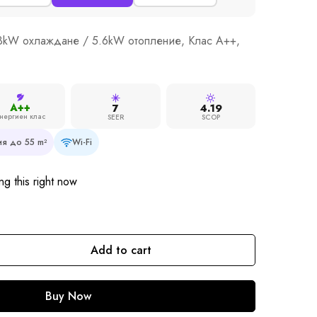
.3kW охлаждане / 5.6kW отопление, Клас A++,
A++
7
4.19
нергиен клас
SEER
SCOP
я до 55 m²
Wi-Fi
g this right now
Add to cart
Buy Now