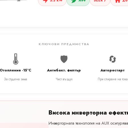
5.3 kW
A++
SEER 7
до 
КЛЮЧОВИ ПРЕДИМСТВА
🌡️
🛡️
🔄
Отопление -15°C
Антибакт. филтър
Авторестарт
За студена зима
Чист въздух
При спиране на тока
Висока инверторна ефект
Инверторната технология на AUX осигуряв