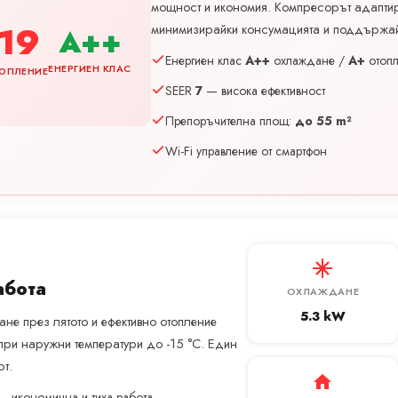
мощност и икономия. Компресорът адапти
19
минимизирайки консумацията и поддържай
A++
Енергиен клас
A++
охлаждане /
A+
отоп
ЕНЕРГИЕН КЛАС
ОПЛЕНИЕ
SEER
7
— висока ефективност
Препоръчителна площ:
до 55 m²
Wi-Fi управление от смартфон
абота
ОХЛАЖДАНЕ
5.3 kW
не през лятото и ефективно отопление
при наружни температури до -15 °C. Един
т.
— икономична и тиха работа