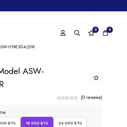
0
0
 ASW-H18E3D4/JОR
 Model ASW-
R
(0 reviews)
ТИ:
000 BTU
18 000 BTU
24 000 BTU