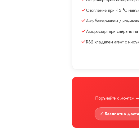
Отопление при -15 °C навъ
Антибактериален / измивае
Авторестарт при спиране на
R32 хладилен агент с нис
Поръчайте с монтаж — 
✓ Безплатна дост