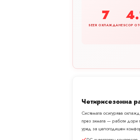
7
4.
SEER ОХЛАЖДАНЕ
SCOP ОТ
Четирисезонна р
Системата осигурява охлажда
през зимата — работи дори 
уред за целогодишен комфор
DC инверторен компресор 