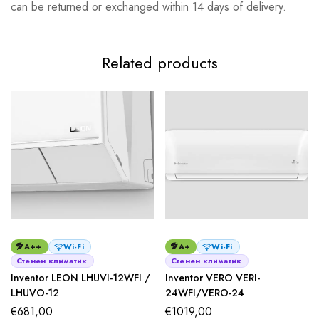
can be returned or exchanged within 14 days of delivery.
Related products
A++
Wi-Fi
A+
Wi-Fi
Стенен климатик
Стенен климатик
Inventor LEON LHUVI-12WFI /
Inventor VERO VERI-
LHUVO-12
24WFI/VERO-24
€
681,00
€
1019,00