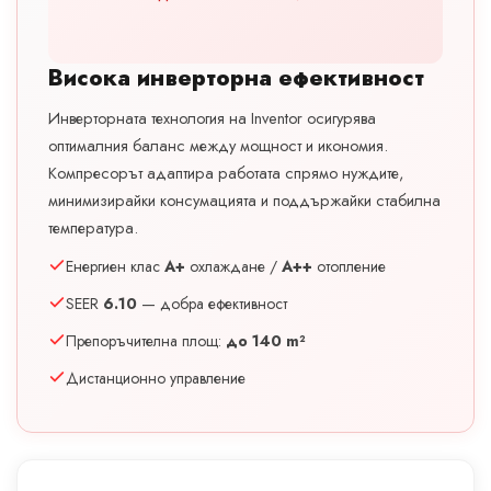
Висока инверторна ефективност
Инверторната технология на Inventor осигурява
оптималния баланс между мощност и икономия.
Компресорът адаптира работата спрямо нуждите,
минимизирайки консумацията и поддържайки стабилна
температура.
Енергиен клас
A+
охлаждане /
A++
отопление
SEER
6.10
— добра ефективност
Препоръчителна площ:
до 140 m²
Дистанционно управление