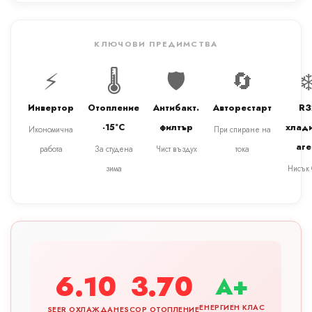
КЛЮЧОВИ ПРЕДИМСТВА
⚡
🌡️
🛡️
🔄
❄
Инвертор
Отопление
Антибакт.
Авторестарт
R3
-15°C
филтър
хлад
Икономична
При спиране на
аге
работа
За студена
Чист въздух
тока
зима
Нисък
6.10
3.70
A+
ЕНЕРГИЕН КЛАС
SEER ОХЛАЖДАНЕ
SCOP ОТОПЛЕНИЕ