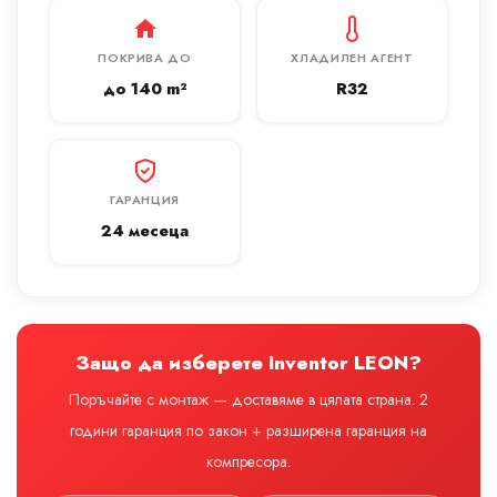
ПОКРИВА ДО
ХЛАДИЛЕН АГЕНТ
до 140 m²
R32
ГАРАНЦИЯ
24 месеца
Защо да изберете Inventor LEON?
Поръчайте с монтаж — доставяме в цялата страна. 2
години гаранция по закон + разширена гаранция на
компресора.