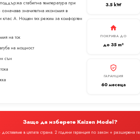
 поддържа стабилна температура при
3.5 kW
 означава значителна икономия в
и клас A. Нощен тих режим за комфортен
ПОКРИВА ДО
мия на ток
до 35 m²
загуба на мощност
ен сън
 тока
ГАРАНЦИЯ
жка
60 месеца
Защо да изберете Kaizen Model?
доставяме в цялата страна. 2 години гаранция по закон + разширена г