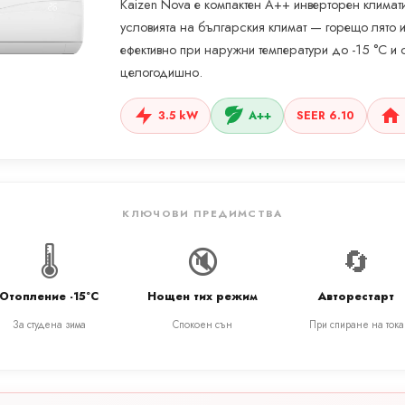
Kaizen Nova е компактен A++ инверторен климат
условията на българския климат — горещо лято и
ефективно при наружни температури до -15 °C и
целогодишно.
3.5 kW
A++
SEER 6.10
КЛЮЧОВИ ПРЕДИМСТВА
🌡️
🔇
🔄
Отопление -15°C
Нощен тих режим
Авторестарт
За студена зима
Спокоен сън
При спиране на тока