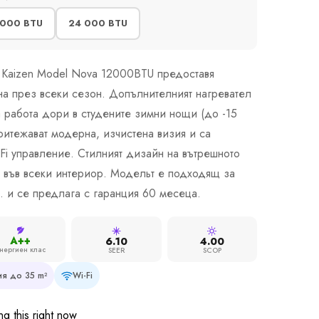
 000 BTU
24 000 BTU
 Kaizen Model Nova 12000BTU предоставя
на през всеки сезон. Допълнителният нагревател
 работа дори в студените зимни нощи (до -15
ритежават модерна, изчистена визия и са
Fi управление. Стилният дизайн на вътрешното
а във всеки интериор. Модельт е подходящ за
. и се предлага с гаранция 60 месеца.
A++
6.10
4.00
нергиен клас
SEER
SCOP
я до 35 m²
Wi-Fi
g this right now