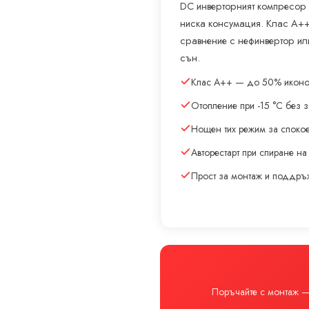
DC инверторният компресор
ниска консумация. Клас A++
сравнение с нефинвертор ил
сън.
Клас A++ — до 50% иконо
Отопление при -15 °C без 
Нощен тих режим за споко
Авторестарт при спиране на
Прост за монтаж и поддръ
Поръчайте с монтаж — 