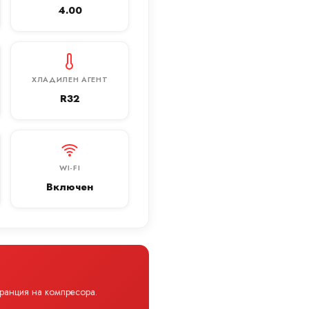
4.00
ХЛАДИЛЕН АГЕНТ
R32
WI-FI
Включен
аранция на компресора.