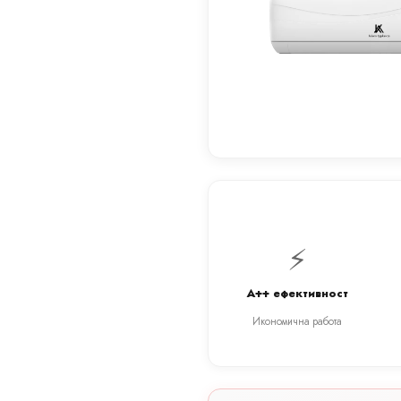
⚡
A++ ефективност
Икономична работа