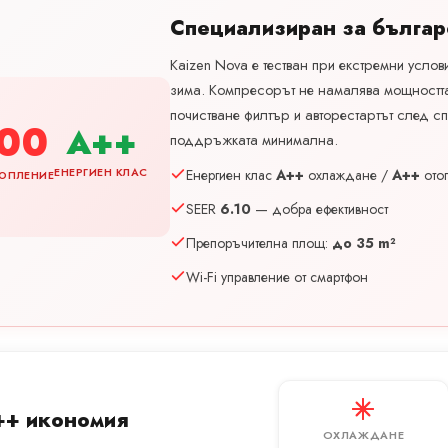
Специализиран за българ
Kaizen Nova е тестван при екстремни услов
зима. Компресорът не намалява мощността
почистване филтър и авторестартът след сп
00
A++
поддръжката минимална.
ЕНЕРГИЕН КЛАС
Енергиен клас
A++
охлаждане /
A++
ото
ОПЛЕНИЕ
SEER
6.10
— добра ефективност
Препоръчителна площ:
до 35 m²
Wi-Fi управление от смартфон
А++ икономия
ОХЛАЖДАНЕ