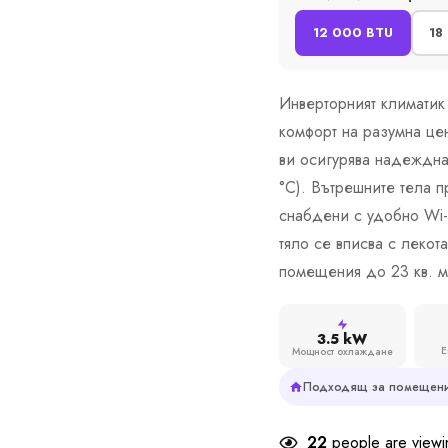
12 000 BTU
18
Инверторният климатик
комфорт на разумна це
ви осигурява надеждна
°С). Вътрешните тела п
снабдени с удобно Wi-
тяло се вписва с лекот
помещения до 23 кв. м
3.5 kW
Е
Мощност охлаждане
Подходящ за помещени
22
people are viewin