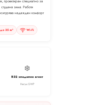
ик, проектиран специално за
 студена зима. Работи
 осигурява надежден комфорт
до 35 m²
Wi-Fi
❄️
R32 хладилен агент
Нисък GWP