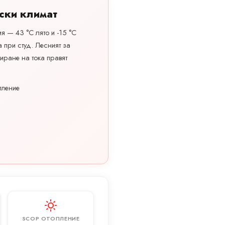
ски климат
ия — 43 °C лято и -15 °C
 при студ. Лесният за
иране на тока правят
пление
SCOP ОТОПЛЕНИЕ