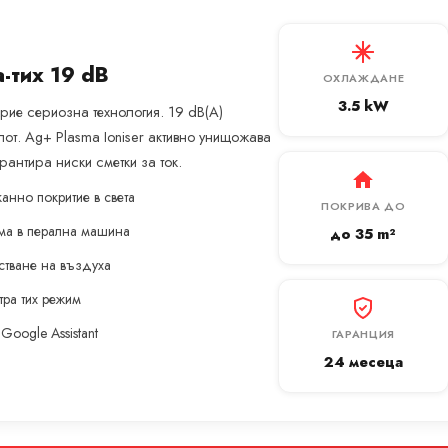
a-тих 19 dB
ОХЛАЖДАНЕ
3.5 kW
рие сериозна технология. 19 dB(A)
пот. Ag+ Plasma Ioniser активно унищожава
рантира ниски сметки за ток.
канно покритие в света
ПОКРИВА ДО
има в перална машина
до 35 m²
стване на въздуха
тра тих режим
Google Assistant
ГАРАНЦИЯ
24 месеца