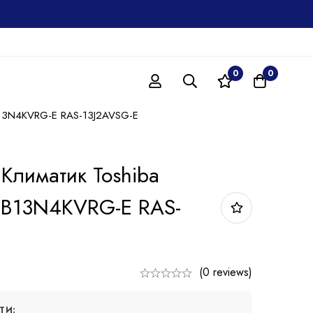
0
0
-B13N4KVRG-E RAS-13J2AVSG-E
Климатик Toshiba
-B13N4KVRG-E RAS-
(0 reviews)
ТИ: