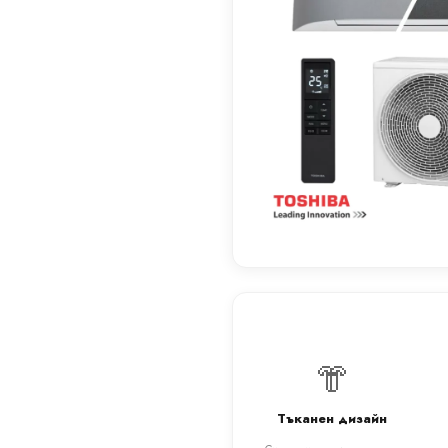
👘
Тъканен дизайн