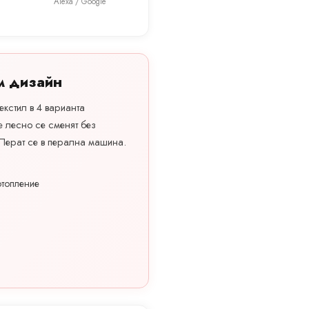
Alexa / Google
м дизайн
екстил в 4 варианта
те лесно се сменят без
 Перат се в перална машина.
.
топление