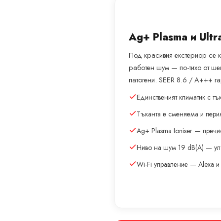
Ag+ Plasma и Ultr
Под красивия екстериор се к
работен шум — по-тихо от ше
патогени. SEER 8.6 / A+++ га
Единственият климатик с тъ
Тъканта е сменяема и пер
Ag+ Plasma Ioniser — пречи
Ниво на шум 19 dB(A) — ул
Wi-Fi управление — Alexa и 