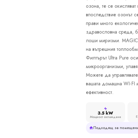
озона, те се окисляват
впоследствие озонът с
прави много екологичен
здравословна среда, б
лоши миризми. MAGIC 
на вътрешния топлооб
Филтърът Ultra Pure ос
микроорганизми, улав
Можете да управлявате
вашата домашна WI-FI 
ефективност.
3.5 kW
Е
Мощност охлаждане
Подходящ за помещени