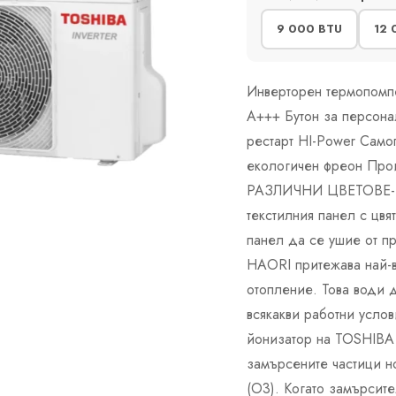
9 000 BTU
12 
Инверторен термопомпе
А+++ Бутон за персон
рестарт HI-Power Само
екологичен фреон Прои
РАЗЛИЧНИ ЦВЕТОВЕ- С
текстилния панел с цв
панел да се ушие от 
HAORI притежава най-в
отопление. Това води 
всякакви работни ус
йонизатор на TOSHIBA 
замърсените частици н
(O3). Когато замърсите