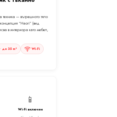
ик с тъканно
та техника — вътрешното тяло
 концепция “Haori” (вид
сва в интериора като мебел,
до 35 m²
Wi-Fi
📱
Wi-Fi включен