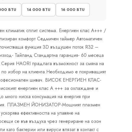
000 BTU
14 000 BTU
16 000 BTU
н климатик сплит система. Енергиен клас А+++ /
ализиран комфорт Седмичен таймер Автоматичен
почистваща функция 3D въздушен поток R32 –
зход- Тайланд Стандартна гаранция- 60 месеца
ерия HAORI прадлага възможност за смяна на
ят по избор на клиента.Необходимо е покриващият
професионален шивач. ВИСОК ЕНЕРГИЕН КЛАС-
исокият енергиен клас A +++ за охлаждане и
до много ниска консумация на енергия при
ловия. ПЛАЗМЕН ЙОНИЗАТОР-Мощният плазмен
ускорява ефективността на улавяне на
осещи се във въздуха чрез генериране на озон
ли като бактерии или вируси влязат в контакт с