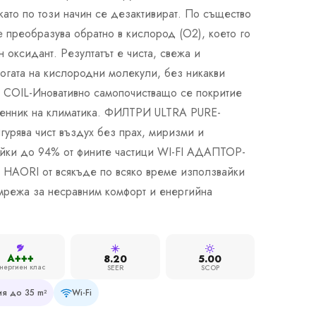
 като по този начин се дезактивират. По същество
е преобразува обратно в кислород (O2), което го
 оксидант. Резултатът е чиста, свежа и
огата на кислородни молекули, без никакви
COIL-Иновативно самопочистващо се покритие
менник на климатика. ФИЛТРИ ULTRA PURE-
игурява чист въздух без прах, миризми и
яйки до 94% от фините частици WI-FI АДАПТОР-
 HAORI от всякъде по всяко време използвайки
мрежа за несравним комфорт и енергийна
A+++
8.20
5.00
нергиен клас
SEER
SCOP
я до 35 m²
Wi-Fi