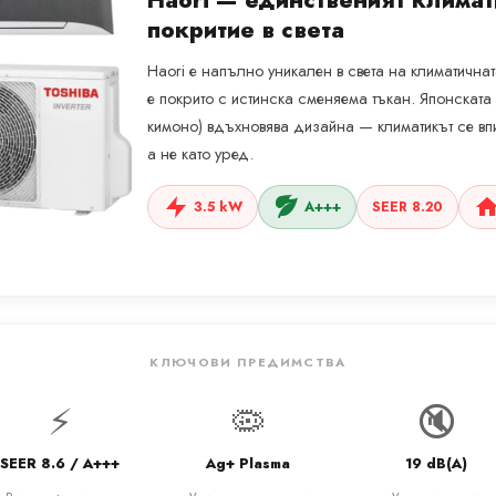
Haori — единственият климат
покритие в света
Haori е напълно уникален в света на климатична
е покрито с истинска сменяема тъкан. Японската
кимоно) вдъхновява дизайна — климатикът се впи
а не като уред.
3.5 kW
A+++
SEER 8.20
КЛЮЧОВИ ПРЕДИМСТВА
⚡
🦠
🔇
SEER 8.6 / A+++
Ag+ Plasma
19 dB(A)