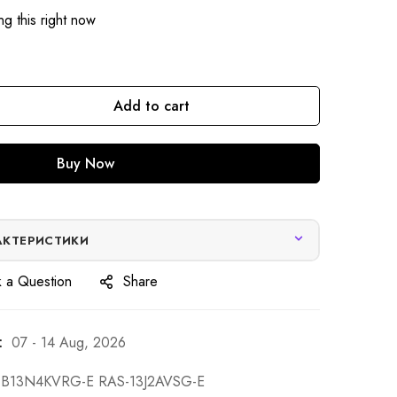
g this right now
Add to cart
Buy Now
АКТЕРИСТИКИ
 a Question
Share
:
07 - 14 Aug, 2026
-B13N4KVRG-E RAS-13J2AVSG-E