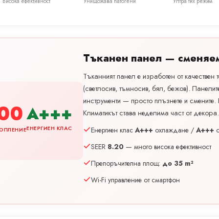
Висока ефективност
Унищожава патогени
Ултра тих режим
Тъканен панел — сменяе
Тъканният панел е изработен от качествен т
(светлосив, тъмносив, бял, бежов). Панели
инструменти — просто плъзнете и смените.
00
A+++
Климатикът става неделима част от декора
ЕНЕРГИЕН КЛАС
Енергиен клас
A+++
охлаждане /
A+++
о
ОПЛЕНИЕ
SEER
8.20
— много висока ефективност
Препоръчителна площ:
до 35 m²
Wi-Fi управление от смартфон