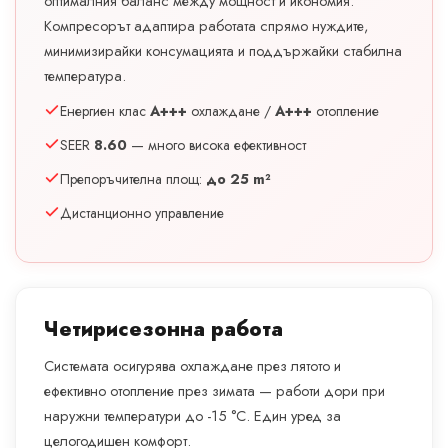
оптималния баланс между мощност и икономия.
Компресорът адаптира работата спрямо нуждите,
минимизирайки консумацията и поддържайки стабилна
температура.
Енергиен клас
A+++
охлаждане /
A+++
отопление
SEER
8.60
— много висока ефективност
Препоръчителна площ:
до 25 m²
Дистанционно управление
Четирисезонна работа
Системата осигурява охлаждане през лятото и
ефективно отопление през зимата — работи дори при
наружни температури до -15 °C. Един уред за
целогодишен комфорт.