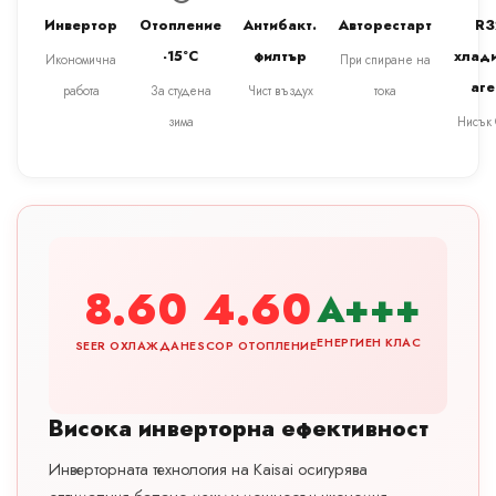
Инвертор
Отопление
Антибакт.
Авторестарт
R3
-15°C
филтър
хлад
Икономична
При спиране на
аге
работа
За студена
Чист въздух
тока
зима
Нисък
8.60
4.60
A+++
ЕНЕРГИЕН КЛАС
SEER ОХЛАЖДАНЕ
SCOP ОТОПЛЕНИЕ
Висока инверторна ефективност
Инверторната технология на Kaisai осигурява