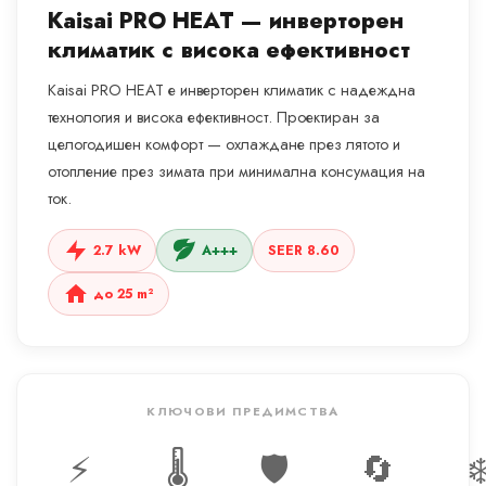
Kaisai PRO HEAT — инверторен
климатик с висока ефективност
Kaisai PRO HEAT е инверторен климатик с надеждна
технология и висока ефективност. Проектиран за
целогодишен комфорт — охлаждане през лятото и
отопление през зимата при минимална консумация на
ток.
2.7 kW
A+++
SEER 8.60
до 25 m²
КЛЮЧОВИ ПРЕДИМСТВА
⚡
🌡️
🛡️
🔄
❄