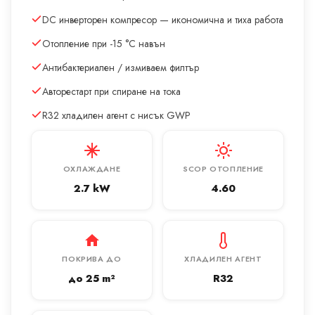
DC инверторен компресор — икономична и тиха работа
Отопление при -15 °C навън
Антибактериален / измиваем филтър
Авторестарт при спиране на тока
R32 хладилен агент с нисък GWP
ОХЛАЖДАНЕ
SCOP ОТОПЛЕНИЕ
2.7 kW
4.60
ПОКРИВА ДО
ХЛАДИЛЕН АГЕНТ
до 25 m²
R32