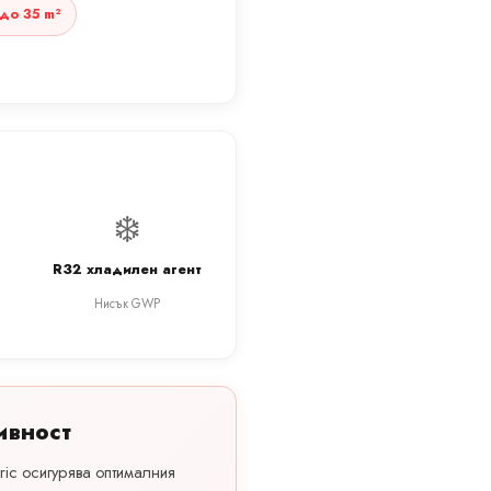
до 35 m²
❄️
R32 хладилен агент
Нисък GWP
ивност
tric осигурява оптималния