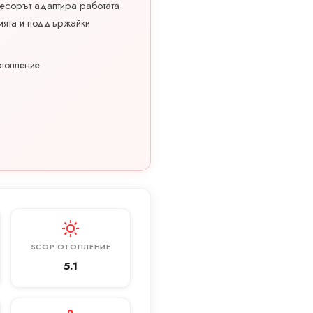
есорът адаптира работата
ията и поддържайки
топление
SCOP ОТОПЛЕНИЕ
5.1