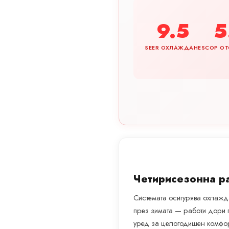
9.5
5
SEER ОХЛАЖДАНЕ
SCOP ОТ
Четирисезонна р
Системата осигурява охлажда
през зимата — работи дори 
уред за целогодишен комфор