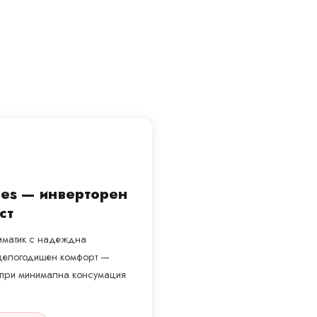
ries — инверторен
ст
климатик с надеждна
а целогодишен комфорт —
а при минимална консумация