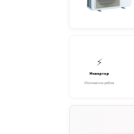
⚡
Инвертор
Икономична работа