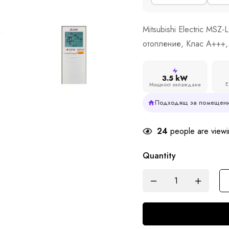
Mitsubishi Electric MS
отопление, Клас A+++,
3.5 kW
Е
Мощност охлаждане
Подходящ за помещени
24
people are viewin
Quantity