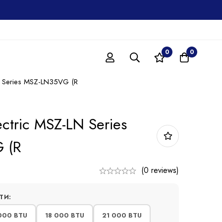
0
0
LN Series MSZ-LN35VG (R
ectric MSZ-LN Series
 (R
(0 reviews)
ТИ:
000 BTU
18 000 BTU
21 000 BTU