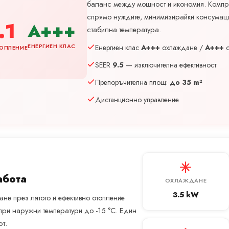
баланс между мощност и икономия. Компр
спрямо нуждите, минимизирайки консумац
.1
A+++
стабилна температура.
ЕНЕРГИЕН КЛАС
Енергиен клас
A+++
охлаждане /
A+++
о
ОПЛЕНИЕ
SEER
9.5
— изключителна ефективност
Препоръчителна площ:
до 35 m²
Дистанционно управление
абота
ОХЛАЖДАНЕ
3.5 kW
не през лятото и ефективно отопление
при наружни температури до -15 °C. Един
т.