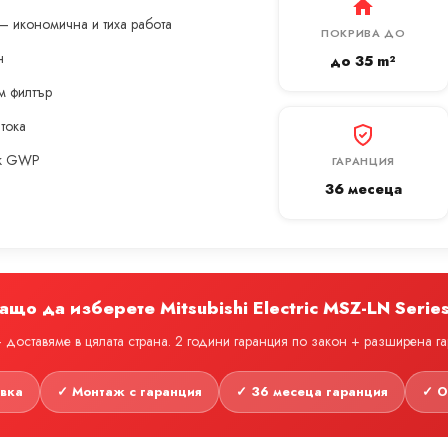
— икономична и тиха работа
ПОКРИВА ДО
н
до 35 m²
м филтър
 тока
ък GWP
ГАРАНЦИЯ
36 месеца
ащо да изберете Mitsubishi Electric MSZ-LN Serie
доставяме в цялата страна. 2 години гаранция по закон + разширена г
авка
✓ Монтаж с гаранция
✓ 36 месеца гаранция
✓ О