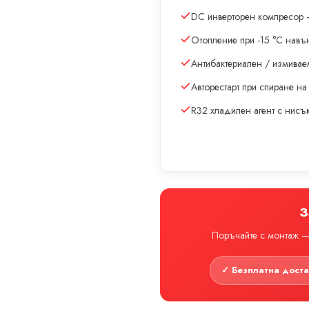
DC инверторен компресор 
Отопление при -15 °C навъ
Антибактериален / измивае
Авторестарт при спиране на
R32 хладилен агент с нис
З
Поръчайте с монтаж — 
✓ Безплатна дост