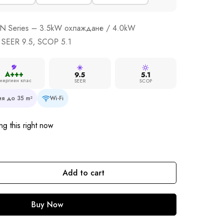
Z-LN Series – 3.5kW охлаждане / 4.0kW
 SEER 9.5, SCOP 5.1
A+++
9.5
5.1
нергиен клас
SEER
SCOP
я до 35 m²
Wi-Fi
g this right now
Add to cart
Buy Now