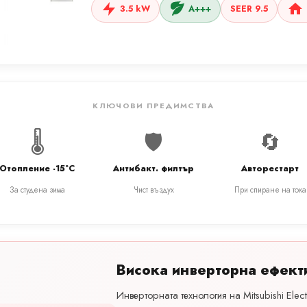
3.5 kW
A+++
SEER 9.5
КЛЮЧОВИ ПРЕДИМСТВА
🌡️
🛡️
🔄
Отопление -15°C
Антибакт. филтър
Авторестарт
За студена зима
Чист въздух
При спиране на тока
Висока инверторна ефект
Инверторната технология на Mitsubishi Elec