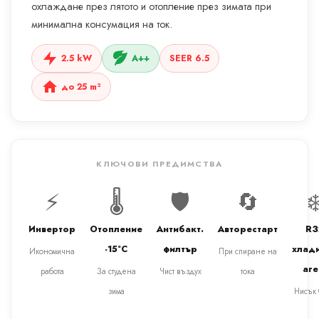
охлаждане през лятото и отопление през зимата при
минимална консумация на ток.
2.5 kW
A++
SEER 6.5
до 25 m²
КЛЮЧОВИ ПРЕДИМСТВА
⚡
🌡️
🛡️
🔄
❄
Инвертор
Отопление
Антибакт.
Авторестарт
R3
-15°C
филтър
хлад
Икономична
При спиране на
аге
работа
За студена
Чист въздух
тока
зима
Нисък