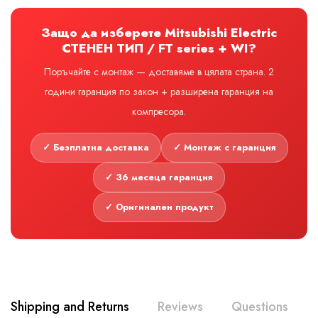
Защо да изберете Mitsubishi Electric
СТЕНЕН ТИП / FT series + WI?
Поръчайте с монтаж — доставяме в цялата страна. 2
години гаранция по закон + разширена гаранция на
компресора.
✓ Безплатна доставка
✓ Монтаж с гаранция
✓ 36 месеца гаранция
✓ Оригинален продукт
Shipping and Returns
Reviews
Questions