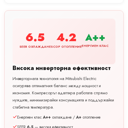
6.5
4.2
A++
ЕНЕРГИЕН КЛАС
SEER ОХЛАЖДАНЕ
SCOP ОТОПЛЕНИЕ
Висока инверторна ефективност
Инверторната технология на Mitsubishi Electric
осигурява оптималния баланс между мощност и
икономия. Компресорът адаптира работата спрямо
нуждите, минимизирайки консумацията и поддържайки
стабилна температура.
Енергиен клас
A++
охлаждане /
A+
отопление
SEER
6.5
— висока ефективност