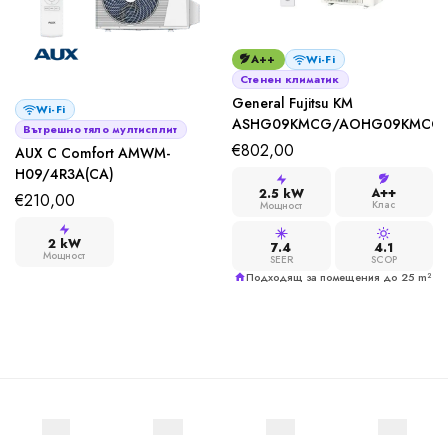
A++
Wi-Fi
Стенен климатик
General Fujitsu KM
Wi-Fi
ASHG09KMCG/AOHG09KMCG
Вътрешно тяло мултисплит
€
802,00
AUX C Comfort AMWM-
H09/4R3A(CA)
A++
2.5 kW
€
210,00
Клас
Мощност
2 kW
7.4
4.1
Мощност
SEER
SCOP
Подходящ за помещения до 25 m²