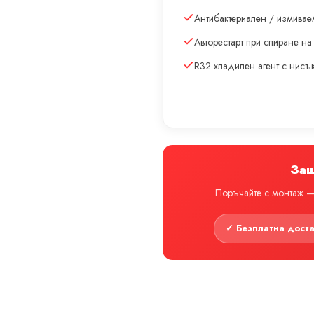
Антибактериален / измивае
Авторестарт при спиране на
R32 хладилен агент с нис
Защ
Поръчайте с монтаж — 
✓ Безплатна дост