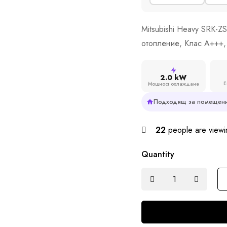
Mitsubishi Heavy SRK-
отопление, Клас A+++,
2.0 kW
Е
Мощност охлаждане
Подходящ за помещени
22
people are viewin
Quantity