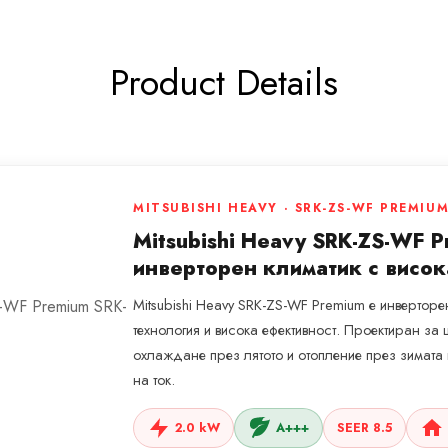
Product Details
MITSUBISHI HEAVY · SRK-ZS-WF PREMIU
Mitsubishi Heavy SRK-ZS-WF 
инверторен климатик с висок
Mitsubishi Heavy SRK-ZS-WF Premium е инвертор
технология и висока ефективност. Проектиран з
охлаждане през лятото и отопление през зимат
на ток.
2.0 kW
A+++
SEER 8.5