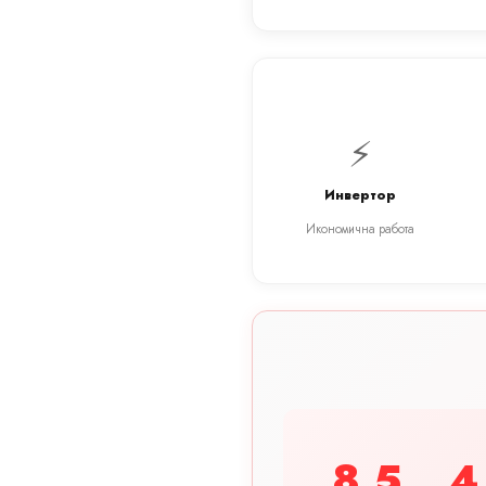
⚡
Инвертор
Икономична работа
8.5
4