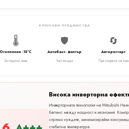
КЛЮЧОВИ ПРЕДИМСТВА
🌡️
🛡️
🔄
Отопление -15°C
Антибакт. филтър
Авторестарт
За студена зима
Чист въздух
При спиране на тока
Висока инверторна ефект
Инверторната технология на Mitsubishi Hea
баланс между мощност и икономия. Компр
спрямо нуждите, минимизирайки консумац
.6
A+++
стабилна температура.