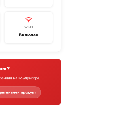
WI-FI
Включен
ium?
аранция на компресора.
ригинален продукт