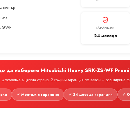
м филтър
 тока
ък GWP
ГАРАНЦИЯ
24 месеца
о да изберете Mitsubishi Heavy SRK-ZS-WF Prem
доставяме в цялата страна. 2 години гаранция по закон + разширена г
авка
✓ Монтаж с гаранция
✓ 24 месеца гаранция
✓ О