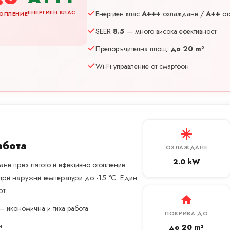
ЕНЕРГИЕН КЛАС
Енергиен клас
A+++
охлаждане /
A++
от
ОПЛЕНИЕ
SEER
8.5
— много висока ефективност
Препоръчителна площ:
до 20 m²
Wi-Fi управление от смартфон
абота
ОХЛАЖДАНЕ
2.0 kW
не през лятото и ефективно отопление
при наружни температури до -15 °C. Един
т.
— икономична и тиха работа
ПОКРИВА ДО
н
до 20 m²