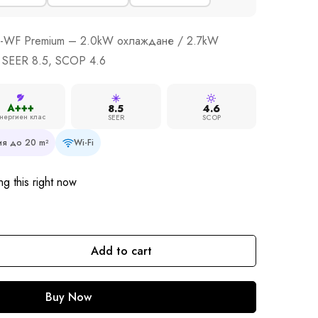
ZS-WF Premium – 2.0kW охлаждане / 2.7kW
 SEER 8.5, SCOP 4.6
A+++
8.5
4.6
нергиен клас
SEER
SCOP
я до 20 m²
Wi-Fi
g this right now
Add to cart
Buy Now