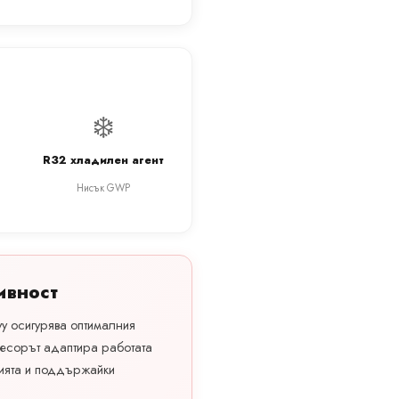
❄️
R32 хладилен агент
Нисък GWP
ивност
vy осигурява оптималния
есорът адаптира работата
ията и поддържайки