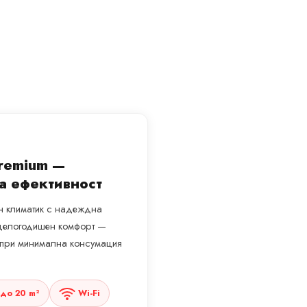
M
Premium —
а ефективност
ен климатик с надеждна
а целогодишен комфорт —
а при минимална консумация
до 20 m²
Wi-Fi