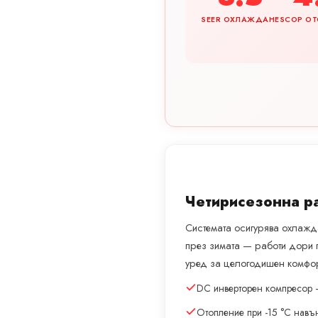
SEER ОХЛАЖДАНЕ
SCOP ОТ
Четирисезонна р
Системата осигурява охлажда
през зимата — работи дори 
уред за целогодишен комфор
DC инверторен компресор 
Отопление при -15 °C навъ