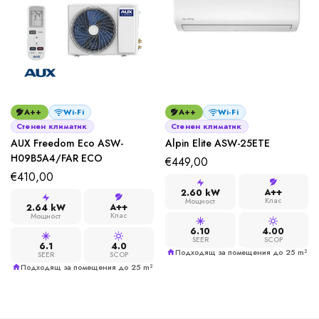
A++
Wi-Fi
A++
Wi-Fi
Стенен климатик
Стенен климатик
AUX Freedom Eco ASW-
Alpin Elite ASW-25ETE
H09B5A4/FAR ECO
€
449,00
€
410,00
A++
2.60 kW
Клас
Мощност
A++
2.64 kW
Клас
Мощност
6.10
4.00
SEER
SCOP
6.1
4.0
Подходящ за помещения до 25 m²
SEER
SCOP
Подходящ за помещения до 25 m²