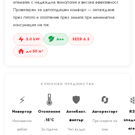
климатик с надеждна технология и висока ефективност.
Проектиран за целогодишен комфорт — охлаждане
през лятото и отопление през зимата при минимална
консумация на ток.
5.0 kW
A++
SEER 6.3
до 50 m²
КЛЮЧОВИ ПРЕДИМСТВА
⚡
🌡️
🛡️
🔄
❄
Инвертор
Отопление
Антибакт.
Авторестарт
R3
-15°C
филтър
хлад
Икономична
При спиране на
аге
работа
За студена
Чист въздух
тока