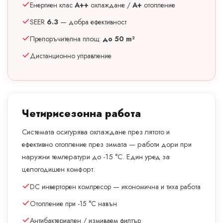
Енергиен клас
A++
охлаждане /
A+
отопление
SEER
6.3
— добра ефективност
Препоръчителна площ:
до 50 m²
Дистанционно управление
Четирисезонна работа
Системата осигурява охлаждане през лятото и
ефективно отопление през зимата — работи дори при
наружни температури до -15 °C. Един уред за
целогодишен комфорт.
DC инверторен компресор — икономична и тиха работа
Отопление при -15 °C навън
Антибактериален / измиваем филтър