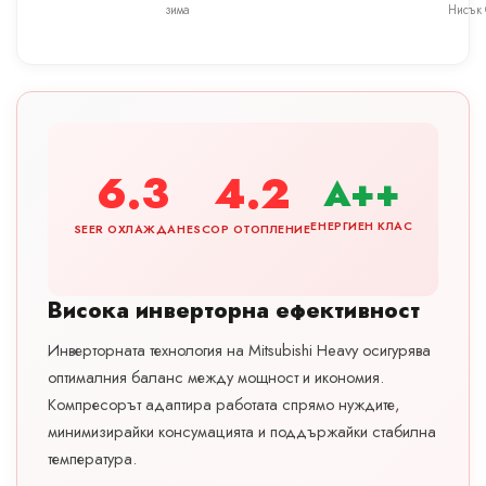
зима
Нисък
6.3
4.2
A++
ЕНЕРГИЕН КЛАС
SEER ОХЛАЖДАНЕ
SCOP ОТОПЛЕНИЕ
Висока инверторна ефективност
Инверторната технология на Mitsubishi Heavy осигурява
оптималния баланс между мощност и икономия.
Компресорът адаптира работата спрямо нуждите,
минимизирайки консумацията и поддържайки стабилна
температура.