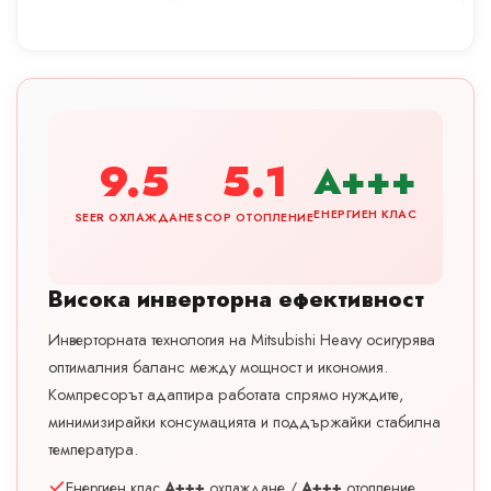
9.5
5.1
A+++
ЕНЕРГИЕН КЛАС
SEER ОХЛАЖДАНЕ
SCOP ОТОПЛЕНИЕ
Висока инверторна ефективност
Инверторната технология на Mitsubishi Heavy осигурява
оптималния баланс между мощност и икономия.
Компресорът адаптира работата спрямо нуждите,
минимизирайки консумацията и поддържайки стабилна
температура.
Енергиен клас
A+++
охлаждане /
A+++
отопление