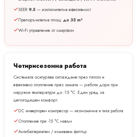
SEER
9.5
— изключителна ефективност
Препоръчителна площ:
до 35 m²
Wi-Fi управление от смартфон
Четирисезонна работа
Системата осигурява охлаждане през лятото и
ефективно отопление през зимата — работи дори при
наружни температури до -15 °C. Един уред за
целогодишен комфорт.
DC инверторен компресор — икономична и тиха работа
Отопление при -15 °C навън
Антибактериален / измиваем филтър