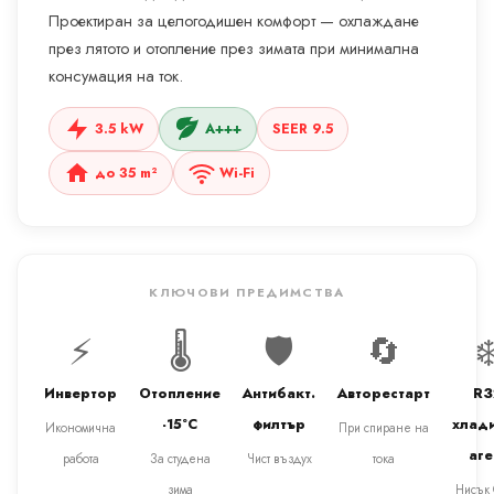
Проектиран за целогодишен комфорт — охлаждане
през лятото и отопление през зимата при минимална
консумация на ток.
3.5 kW
A+++
SEER 9.5
до 35 m²
Wi-Fi
КЛЮЧОВИ ПРЕДИМСТВА
⚡
🌡️
🛡️
🔄
❄
Инвертор
Отопление
Антибакт.
Авторестарт
R3
-15°C
филтър
хлад
Икономична
При спиране на
аге
работа
За студена
Чист въздух
тока
зима
Нисък