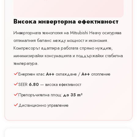
Висока инверторна ефективност
Инверторната технология на Mitsubishi Heavy осигурява
оптималния баланс между мощност и икономия.
Компресорът адаптира работата спрямо нуждите,
минимизирайки консумацията и поддържайки стабилна
температура.
Енергиен клас
A++
охлаждане /
A++
отопление
SEER
6.80
— висока ефективност
Препоръчителна площ:
до 35 m²
Дистанционно управление