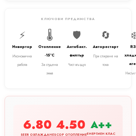
КЛЮЧОВИ ПРЕДИМСТВА
⚡
🌡️
🛡️
🔄
❄
Инвертор
Отопление
Антибакт.
Авторестарт
R3
-15°C
филтър
хлад
Икономична
При спиране на
аге
работа
За студена
Чист въздух
тока
зима
Нисък
6.80
4.50
A++
ЕНЕРГИЕН КЛАС
SEER ОХЛАЖДАНЕ
SCOP ОТОПЛЕНИЕ