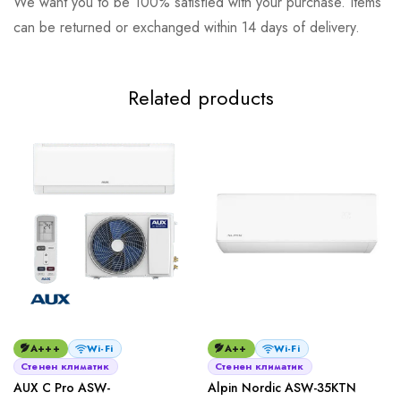
We want you to be 100% satisfied with your purchase. Items
can be returned or exchanged within 14 days of delivery.
Related products
A+++
Wi-Fi
A++
Wi-Fi
Стенен климатик
Стенен климатик
AUX C Pro ASW-
Alpin Nordic ASW-35KTN