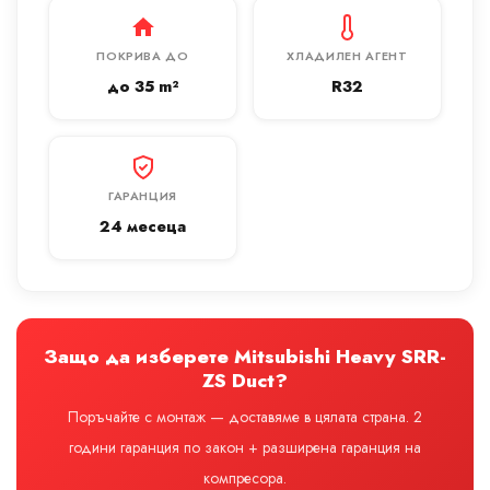
ПОКРИВА ДО
ХЛАДИЛЕН АГЕНТ
до 35 m²
R32
ГАРАНЦИЯ
24 месеца
Защо да изберете Mitsubishi Heavy SRR-
ZS Duct?
Поръчайте с монтаж — доставяме в цялата страна. 2
години гаранция по закон + разширена гаранция на
компресора.