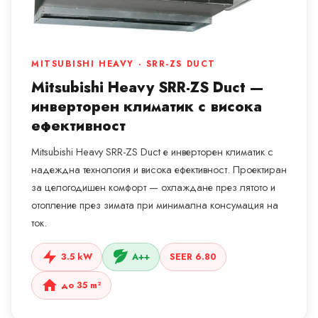
MITSUBISHI HEAVY · SRR-ZS DUCT
Mitsubishi Heavy SRR-ZS Duct —
инверторен климатик с висока
ефективност
Mitsubishi Heavy SRR-ZS Duct е инверторен климатик с
надеждна технология и висока ефективност. Проектиран
за целогодишен комфорт — охлаждане през лятото и
отопление през зимата при минимална консумация на
ток.
3.5 kW
A++
SEER 6.80
до 35 m²