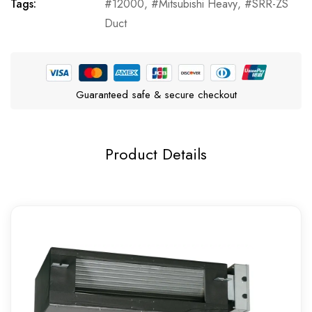
Tags:
12000
,
Mitsubishi Heavy
,
SRR-ZS
Duct
Guaranteed safe & secure checkout
Product Details