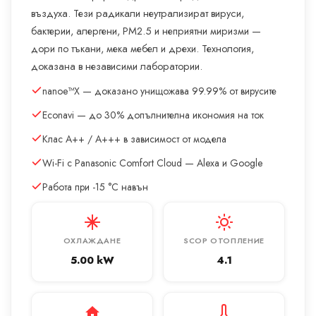
въздуха. Тези радикали неутрализират вируси,
бактерии, алергени, PM2.5 и неприятни миризми —
дори по тъкани, мека мебел и дрехи. Технология,
доказана в независими лаборатории.
nanoe™X — доказано унищожава 99.99% от вирусите
Econavi — до 30% допълнителна икономия на ток
Клас A++ / A+++ в зависимост от модела
Wi-Fi с Panasonic Comfort Cloud — Alexa и Google
Работа при -15 °C навън
ОХЛАЖДАНЕ
SCOP ОТОПЛЕНИЕ
5.00 kW
4.1