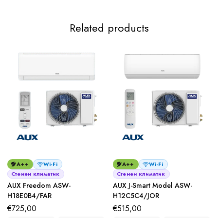
Related products
A++
Wi-Fi
A++
Wi-Fi
Стенен климатик
Стенен климатик
AUX Freedom ASW-
AUX J-Smart Model ASW-
H18E0B4/FAR
H12C5C4/JОR
€
725,00
€
515,00