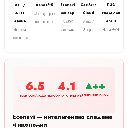
A++ /
nanoe™X
Econavi
Comfort
R32
A+++
сензор
Cloud
хладилен
Молекулярно
ефект.
агент
пречистване
До 30%
Alexa /
Японска
икономия
Google
Нисък GWP
ефективност
6.5
4.1
A++
ЕНЕРГИЕН КЛАС
SEER ОХЛАЖДАНЕ
SCOP ОТОПЛЕНИЕ
Econavi — интелигентно следене
и икономия