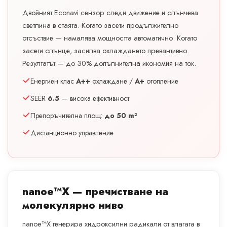
Двойният Econavi сензор следи движение и слънчева
светлина в стаята. Когато засети продължително
отсъствие — намалява мощността автоматично. Когато
засети слънце, засилва охлаждането превантивно.
Резултатът — до 30% допълнителна икономия на ток.
Енергиен клас
A++
охлаждане /
A+
отопление
SEER
6.5
— висока ефективност
Препоръчителна площ:
до 50 m²
Дистанционно управление
nanoe™X — пречистване на
молекулярно ниво
nanoe™X генерира хидроксилни радикали от влагата в