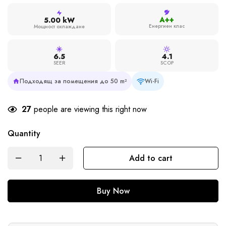
A++
5.00 kW
Енергиен клас
Мощност охлаждане
6.5
4.1
SEER
SCOP
Подходящ за помещения до 50 m²
Wi-Fi
27
people are viewing this right now
Quantity
Add to cart
Buy Now