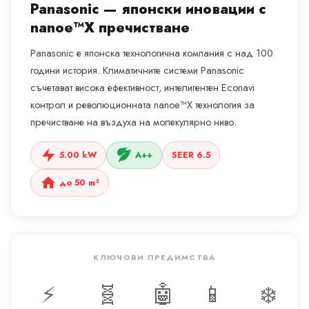
Panasonic — японски иновации с
nanoe™X пречистване
Panasonic е японска технологична компания с над 100
години история. Климатичните системи Panasonic
съчетават висока ефективност, интелигентен Econavi
контрол и революционната nanoe™X технология за
пречистване на въздуха на молекулярно ниво.
5.00 kW
A++
SEER 6.5
до 50 m²
КЛЮЧОВИ ПРЕДИМСТВА
⚡
🧬
🤖
📱
❄️