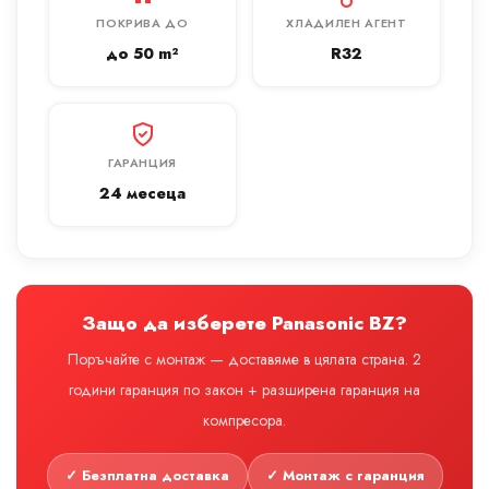
ПОКРИВА ДО
ХЛАДИЛЕН АГЕНТ
до 50 m²
R32
ГАРАНЦИЯ
24 месеца
Защо да изберете Panasonic BZ?
Поръчайте с монтаж — доставяме в цялата страна. 2
години гаранция по закон + разширена гаранция на
компресора.
✓ Безплатна доставка
✓ Монтаж с гаранция