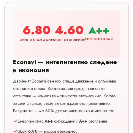
6.80
4.60
A++
ЕНЕРГИЕН КЛАС
SEER ОХЛАЖДАНЕ
SCOP ОТОПЛЕНИЕ
Econavi — интелигентно следене
и икономия
Двойният Econavi сензор следи движение и слънчева
светлина в стаята. Когато засети продължително
отсъствие — намалява мощността автоматично. Когато
засети слънце, засилва охлаждането превантивно.
Резултатът — до 30% допълнителна икономия на ток.
Енергиен клас
A++
охлаждане /
A++
отопление
SEER
6.80
— висока ефективност