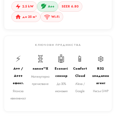
2.5 kW
A++
SEER 6.80
до 25 m²
Wi-Fi
КЛЮЧОВИ ПРЕДИМСТВА
⚡
🧬
🤖
📱
❄️
A++ /
nanoe™X
Econavi
Comfort
R32
A+++
сензор
Cloud
хладилен
Молекулярно
ефект.
агент
пречистване
До 30%
Alexa /
Японска
икономия
Google
Нисък GWP
ефективност