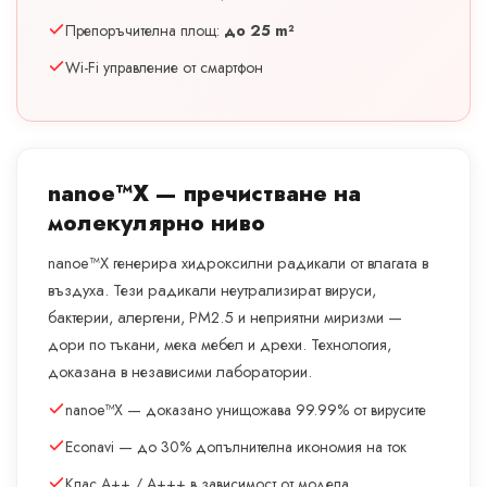
Препоръчителна площ:
до 25 m²
Wi-Fi управление от смартфон
nanoe™X — пречистване на
молекулярно ниво
nanoe™X генерира хидроксилни радикали от влагата в
въздуха. Тези радикали неутрализират вируси,
бактерии, алергени, PM2.5 и неприятни миризми —
дори по тъкани, мека мебел и дрехи. Технология,
доказана в независими лаборатории.
nanoe™X — доказано унищожава 99.99% от вирусите
Econavi — до 30% допълнителна икономия на ток
Клас A++ / A+++ в зависимост от модела