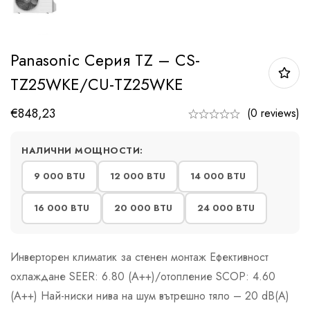
Panasonic Серия TZ – CS-
TZ25WKE/CU-TZ25WKE
€
848,23
(0 reviews)
НАЛИЧНИ МОЩНОСТИ:
9 000 BTU
12 000 BTU
14 000 BTU
16 000 BTU
20 000 BTU
24 000 BTU
Инверторен климатик за стенен монтаж Ефективност
охлаждане SEER: 6.80 (А++)/отопление SCOP: 4.60
(А++) Най-ниски нива на шум вътрешно тяло – 20 dB(A)