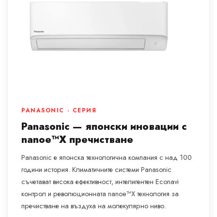
PANASONIC · СЕРИЯ
Panasonic — японски иновации с
nanoe™X пречистване
Panasonic е японска технологична компания с над 100
години история. Климатичните системи Panasonic
съчетават висока ефективност, интелигентен Econavi
контрол и революционната nanoe™X технология за
пречистване на въздуха на молекулярно ниво.