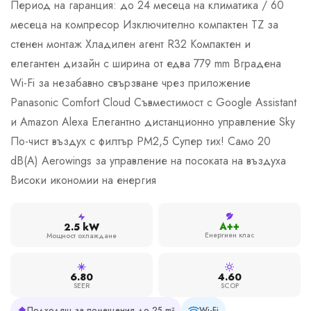
Период на гаранция: до 24 месеца на климатика / 60
месеца на компресор Изключително компактен TZ за
стенен монтаж Хладилен агент R32 Компактен и
елегантен дизайн с ширина от едва 779 mm Вградена
Wi-Fi за незабавно свързване чрез приложение
Panasonic Comfort Cloud Съвместимост с Google Assistant
и Amazon Alexa Елегантно дистанционно управление Sky
По-чист въздух с филтър PM2,5 Супер тих! Само 20
dB(A) Aerowings за управление на посоката на въздуха
Високи икономии на енергия
A++
2.5 kW
Енергиен клас
Мощност охлаждане
6.80
4.60
SEER
SCOP
Подходящ за помещения до 25 m²
Wi-Fi