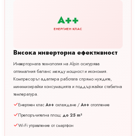
A++
ЕНЕРГИЕН КЛАС
Висока инверторна ефективност
Инверторната технология на Alpin осигурява
оптималния баланс между мощност и икономия.
Компресорът адаптира работата спрямо нуждите,
минимизирайки консумацията и поддържайки стабилна
температура.
Енергиен клас
A++
охлаждане /
A++
отопление
Препоръчителна площ:
до 25 m²
Wi-Fi управление от смартфон