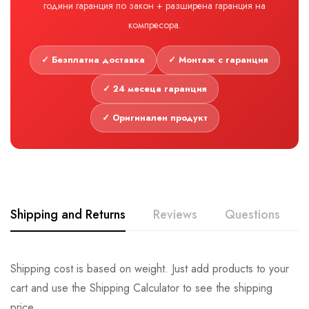
години гаранция по закон + разширена гаранция на
компресора.
✓ Безплатна доставка
✓ Монтаж с гаранция
✓ 24 месеца гаранция
✓ Оригинален продукт
Shipping and Returns
Reviews
Questions
Shipping cost is based on weight. Just add products to your
cart and use the Shipping Calculator to see the shipping
price.