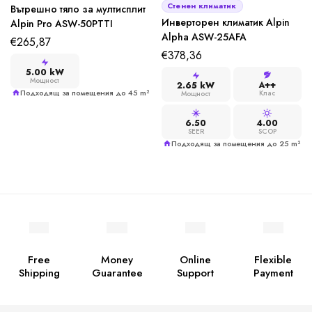
Стенен климатик
Вътрешно тяло за мултисплит
Инверторен климатик Alpin
Alpin Pro ASW-50PTTI
Alpha ASW-25AFA
€
265,87
€
378,36
5.00 kW
Мощност
A++
2.65 kW
Подходящ за помещения до 45 m²
Клас
Мощност
6.50
4.00
SEER
SCOP
Подходящ за помещения до 25 m²
Free
Money
Online
Flexible
Shipping
Guarantee
Support
Payment