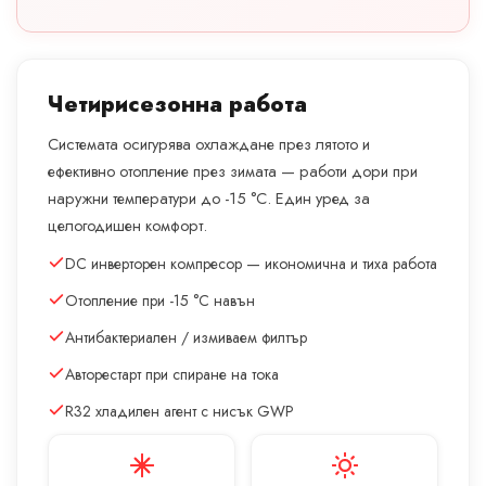
Четирисезонна работа
Системата осигурява охлаждане през лятото и
ефективно отопление през зимата — работи дори при
наружни температури до -15 °C. Един уред за
целогодишен комфорт.
DC инверторен компресор — икономична и тиха работа
Отопление при -15 °C навън
Антибактериален / измиваем филтър
Авторестарт при спиране на тока
R32 хладилен агент с нисък GWP