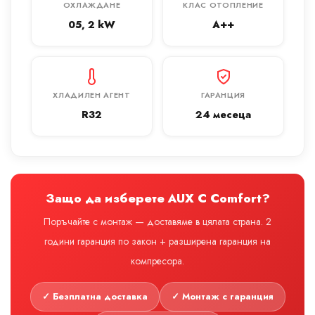
ОХЛАЖДАНЕ
КЛАС ОТОПЛЕНИЕ
05, 2 kW
A++
ХЛАДИЛЕН АГЕНТ
ГАРАНЦИЯ
R32
24 месеца
Защо да изберете AUX C Comfort?
Поръчайте с монтаж — доставяме в цялата страна. 2
години гаранция по закон + разширена гаранция на
компресора.
✓ Безплатна доставка
✓ Монтаж с гаранция