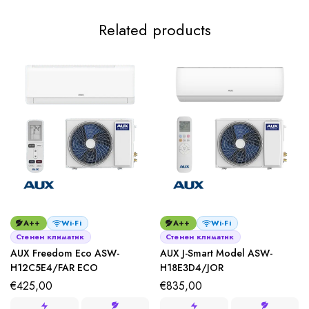
Related products
A++
Wi-Fi
A++
Wi-Fi
Стенен климатик
Стенен климатик
AUX Freedom Eco ASW-
AUX J-Smart Model ASW-
H12C5E4/FAR ECO
H18E3D4/JОR
€
425,00
€
835,00