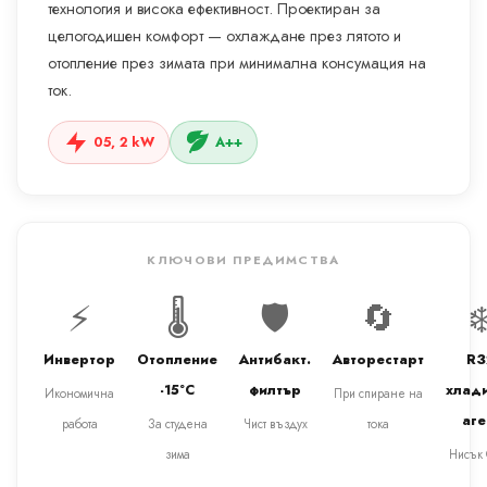
технология и висока ефективност. Проектиран за
целогодишен комфорт — охлаждане през лятото и
отопление през зимата при минимална консумация на
ток.
05, 2 kW
A++
КЛЮЧОВИ ПРЕДИМСТВА
⚡
🌡️
🛡️
🔄
❄
Инвертор
Отопление
Антибакт.
Авторестарт
R3
-15°C
филтър
хлад
Икономична
При спиране на
аге
работа
За студена
Чист въздух
тока
зима
Нисък