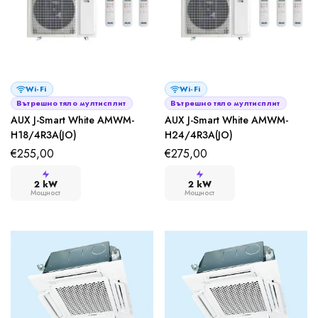
Wi-Fi
Wi-Fi
Вътрешно тяло мултисплит
Вътрешно тяло мултисплит
AUX J-Smart White AMWM-
AUX J-Smart White AMWM-
H18/4R3A(JO)
H24/4R3A(JO)
€
255,00
€
275,00
2 kW
2 kW
Мощност
Мощност