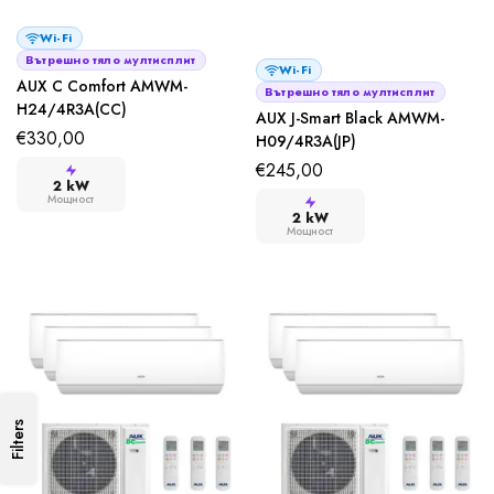
Wi-Fi
Вътрешно тяло мултисплит
Wi-Fi
AUX C Comfort AMWM-
Вътрешно тяло мултисплит
H24/4R3A(CC)
AUX J-Smart Black AMWM-
€
330,00
H09/4R3A(JP)
€
245,00
2 kW
Мощност
2 kW
Мощност
Filters