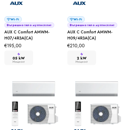
Wi-Fi
Wi-Fi
Вътрешно тяло мултисплит
Вътрешно тяло мултисплит
AUX C Comfort AMWM-
AUX C Comfort AMWM-
H07/4R3A(CA)
H09/4R3A(CA)
€
195,00
€
210,00
05 kW
2 kW
Мощност
Мощност