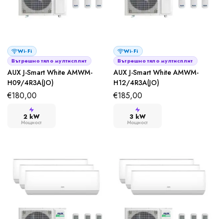
Wi-Fi
Wi-Fi
Вътрешно тяло мултисплит
Вътрешно тяло мултисплит
AUX J-Smart White AMWM-
AUX J-Smart White AMWM-
H09/4R3A(JO)
H12/4R3A(JO)
€
180,00
€
185,00
2 kW
3 kW
Мощност
Мощност