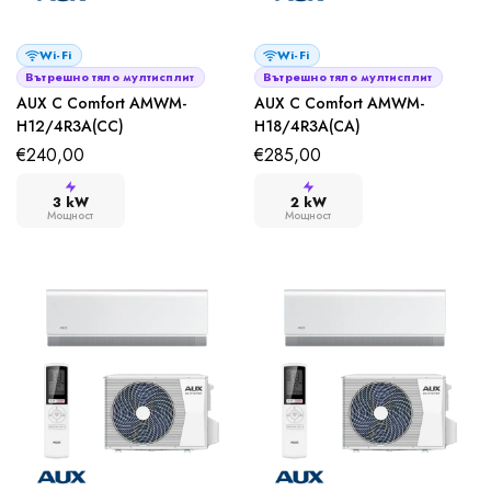
Wi-Fi
Wi-Fi
Вътрешно тяло мултисплит
Вътрешно тяло мултисплит
AUX C Comfort AMWM-
AUX C Comfort AMWM-
H12/4R3A(CC)
H18/4R3A(CA)
€
240,00
€
285,00
3 kW
2 kW
Мощност
Мощност