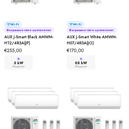
Wi-Fi
Wi-Fi
Вътрешно тяло мултисплит
Вътрешно тяло мултисплит
AUX J-Smart Black AMWM-
AUX J-Smart White AMWM-
H12/4R3A(JP)
H07/4R3A(JO)
€
255,00
€
170,00
3 kW
05 kW
Мощност
Мощност