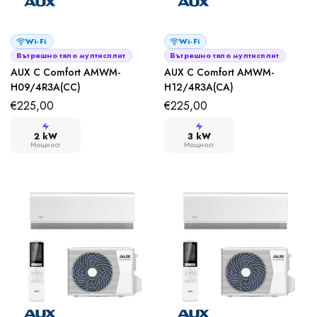
Wi-Fi
Wi-Fi
Вътрешно тяло мултисплит
Вътрешно тяло мултисплит
AUX C Comfort AMWM-
AUX C Comfort AMWM-
H09/4R3A(CC)
H12/4R3A(CA)
€
225,00
€
225,00
2 kW
3 kW
Мощност
Мощност