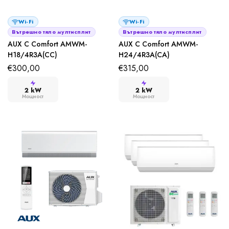
Wi-Fi
Wi-Fi
Вътрешно тяло мултисплит
Вътрешно тяло мултисплит
AUX C Comfort AMWM-
AUX C Comfort AMWM-
H18/4R3A(CC)
H24/4R3A(CA)
€
300,00
€
315,00
2 kW
2 kW
Мощност
Мощност