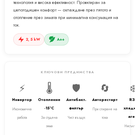
технология и висока ефективност. Проектиран за
целогодишен комфорт — охлаждане през лятото и
отопление през зимата при минимална консумация на
ток.
2, 5 kW
A++
КЛЮЧОВИ ПРЕДИМСТВА
⚡
🌡️
🛡️
🔄
❄
Инвертор
Отопление
Антибакт.
Авторестарт
R3
-15°C
филтър
хлад
Икономична
При спиране на
аге
работа
За студена
Чист въздух
тока
зима
Нисък