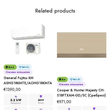
Related products
A++
Wi-Fi
Стенен климатик
General Fujitsu KM
A+
Wi-Fi
ASHG18KMTЕ/AOHG18KMTA
Стенен климатик
€
1390,00
Cooper & Hunter Majesty CH-
S18FTXAM-GD/SC (Сребрист)
A++
5.2 kW
€
971,00
Клас
Мощност