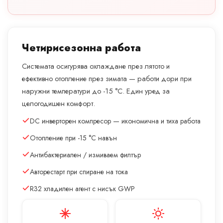
Четирисезонна работа
Системата осигурява охлаждане през лятото и
ефективно отопление през зимата — работи дори при
наружни температури до -15 °C. Един уред за
целогодишен комфорт.
DC инверторен компресор — икономична и тиха работа
Отопление при -15 °C навън
Антибактериален / измиваем филтър
Авторестарт при спиране на тока
R32 хладилен агент с нисък GWP