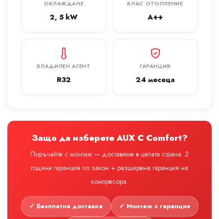
ОХЛАЖДАНЕ
КЛАС ОТОПЛЕНИЕ
2, 5 kW
A++
ХЛАДИЛЕН АГЕНТ
ГАРАНЦИЯ
R32
24 месеца
Защо да изберете AUX C Comfort?
Поръчайте с монтаж — доставяме в цялата страна. 2
години гаранция по закон + разширена гаранция на
компресора.
✓ Безплатна доставка
✓ Монтаж с гаранция