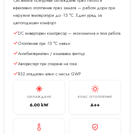
Системата осигурява охлаждане през лятото и
ефективно отопление през зимата — работи дори при
наружни температури до -15 °C. Един уред за
целогодишен комфорт.
DC инверторен компресор — икономична и тиха работа
Отопление при -15 °C навън
Антибактериален / измиваем филтър
Авторестарт при спиране на тока
R32 хладилен агент с нисък GWP
ОХЛАЖДАНЕ
КЛАС ОТОПЛЕНИЕ
6.00 kW
A++