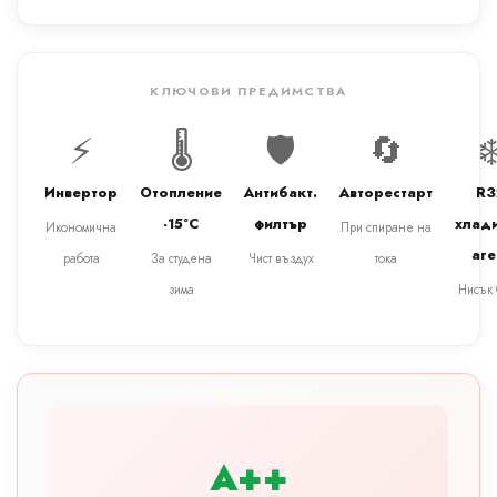
КЛЮЧОВИ ПРЕДИМСТВА
⚡
🌡️
🛡️
🔄
❄
Инвертор
Отопление
Антибакт.
Авторестарт
R3
-15°C
филтър
хлад
Икономична
При спиране на
аге
работа
За студена
Чист въздух
тока
зима
Нисък
A++