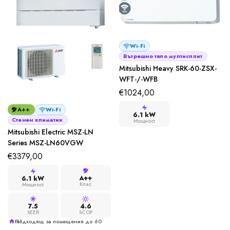
Wi-Fi
Вътрешно тяло мултисплит
Mitsubishi Heavy SRK-60-ZSX-
WFT-/-WFB
€
1024,00
A++
Wi-Fi
6.1 kW
Стенен климатик
Мощност
Mitsubishi Electric MSZ-LN
Series MSZ-LN60VGW
€
3379,00
A++
6.1 kW
Клас
Мощност
7.5
4.6
SEER
SCOP
Подходящ за помещения до 60 m²