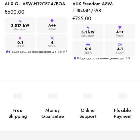
AUX Q+ ASW-H12C5C4/BQA
AUX Freedom ASW-
H18E0B4/FAR
€
600,00
€
725,00
A++
3.517 kW
Клас
Мощност
A++
5.1 kW
Клас
Мощност
6.1
4
SEER
SCOP
6.6
4.1
Подходящ за помещения до 35 m²
SEER
SCOP
Подходящ за помещения до 50 m²
Free
Money
Online
Flexible
Shipping
Guarantee
Support
Payment