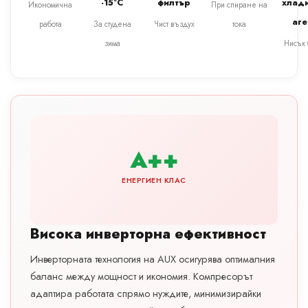
-15°C
филтър
хлад
Икономична
При спиране на
аге
работа
За студена
Чист въздух
тока
зима
Нисък
A++
ЕНЕРГИЕН КЛАС
Висока инверторна ефективност
Инверторната технология на AUX осигурява оптималния
баланс между мощност и икономия. Компресорът
адаптира работата спрямо нуждите, минимизирайки