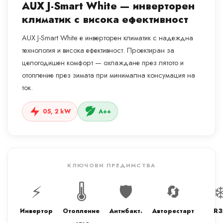
AUX J-Smart White — инверторен
климатик с висока ефективност
AUX J-Smart White е инверторен климатик с надеждна
технология и висока ефективност. Проектиран за
целогодишен комфорт — охлаждане през лятото и
отопление през зимата при минимална консумация на
ток.
05, 2 kW
A++
КЛЮЧОВИ ПРЕДИМСТВА
⚡
🌡️
🛡️
🔄
❄
Инвертор
Отопление
Антибакт.
Авторестарт
R3