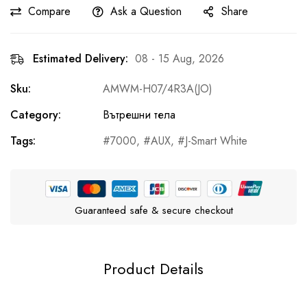
Compare
Ask a Question
Share
Estimated Delivery:
08 - 15 Aug, 2026
Sku:
AMWM-H07/4R3A(JO)
Category:
Вътрешни тела
Tags:
7000
,
AUX
,
J-Smart White
Guaranteed safe & secure checkout
Product Details