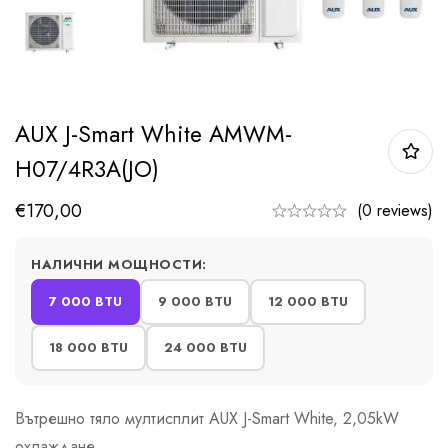
AUX J-Smart White AMWM-
H07/4R3A(JO)
€
170,00
(0 reviews)
НАЛИЧНИ МОЩНОСТИ:
7 000 BTU
9 000 BTU
12 000 BTU
18 000 BTU
24 000 BTU
Вътрешно тяло мултисплит AUX J-Smart White, 2,05kW
охлаждане