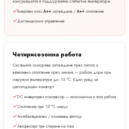
консумацията и поддържайки стабилна температура.
Енергиен клас
A++
охлаждане /
A++
отопление
Дистанционно управление
Четирисезонна работа
Системата осигурява охлаждане през лятото и
ефективно отопление през зимата — работи дори при
наружни температури до -15 °C. Един уред за
целогодишен комфорт.
DC инверторен компресор — икономична и тиха работа
Отопление при -15 °C навън
Антибактериален / измиваем филтър
Авторестарт при спиране на тока