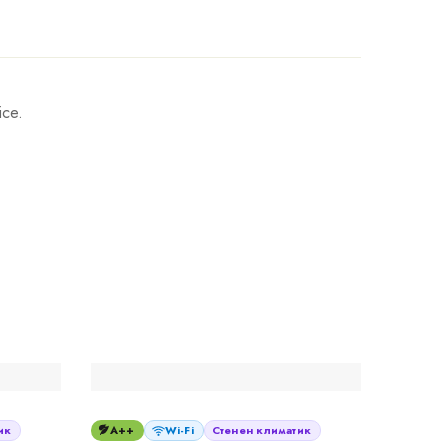
ice.
ик
A++
Wi-Fi
Стенен климатик