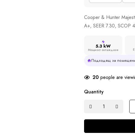
Cooper & Hunter Majes
A+, SEER 7.30, SCOP 4
5.3 kW
Е
Мощност охлаждане
Подходящ за помещени
20
people are viewin
Quantity