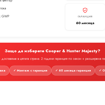
м филтър
 тока
ък GWP
ГАРАНЦИЯ
60 месеца
Защо да изберете Cooper & Hunter Majesty?
доставяме в цялата страна. 2 години гаранция по закон + разширена г
авка
✓ Монтаж с гаранция
✓ 60 месеца гаранция
✓ О