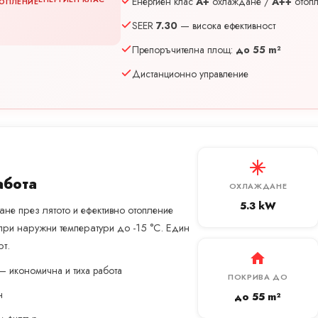
Енергиен клас
A+
охлаждане /
A++
отоп
ОПЛЕНИЕ
SEER
7.30
— висока ефективност
Препоръчителна площ:
до 55 m²
Дистанционно управление
абота
ОХЛАЖДАНЕ
5.3 kW
не през лятото и ефективно отопление
при наружни температури до -15 °C. Един
т.
— икономична и тиха работа
ПОКРИВА ДО
н
до 55 m²