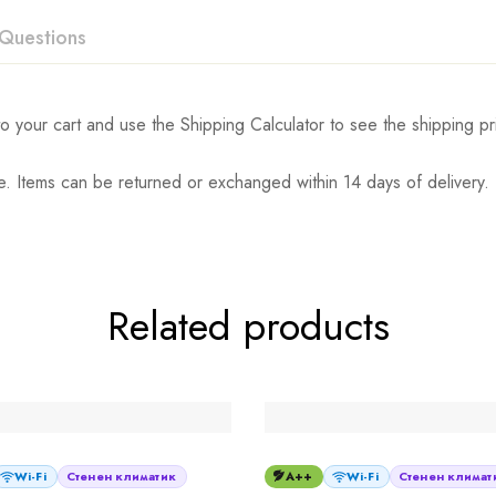
Questions
o your cart and use the Shipping Calculator to see the shipping pr
. Items can be returned or exchanged within 14 days of delivery.
Related products
Wi-Fi
Стенен климатик
A++
Wi-Fi
Стенен климат