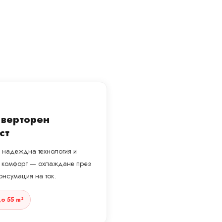
нверторен
ст
с надеждна технология и
н комфорт — охлаждане през
онсумация на ток.
о 55 m²