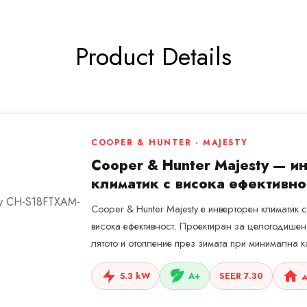
Product Details
COOPER & HUNTER · MAJESTY
Cooper & Hunter Majesty — и
климатик с висока ефективно
Cooper & Hunter Majesty е инверторен климатик 
висока ефективност. Проектиран за целогодише
лятото и отопление през зимата при минимална к
5.3 kW
A+
SEER 7.30
д