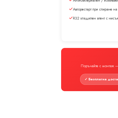
Антибактериален / измивае
Авторестарт при спиране на
R32 хладилен агент с нис
Поръчайте с монтаж — 
✓ Безплатна дост