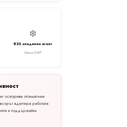
❄️
R32 хладилен агент
Нисък GWP
ивност
er осигурява оптималния
есорът адаптира работата
ията и поддържайки