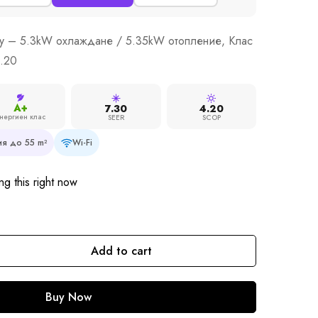
ty – 5.3kW охлаждане / 5.35kW отопление, Клас
.20
A+
7.30
4.20
нергиен клас
SEER
SCOP
я до 55 m²
Wi-Fi
g this right now
Add to cart
Buy Now