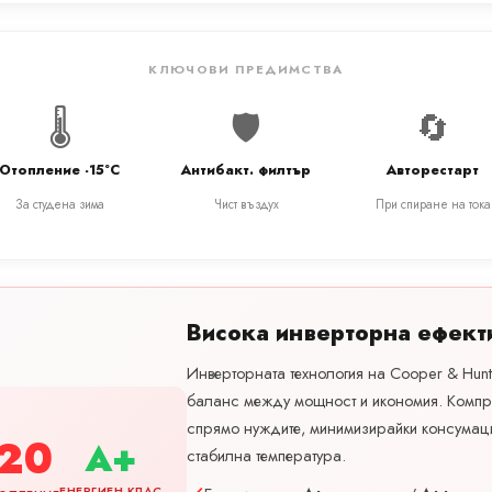
КЛЮЧОВИ ПРЕДИМСТВА
🌡️
🛡️
🔄
Отопление -15°C
Антибакт. филтър
Авторестарт
За студена зима
Чист въздух
При спиране на тока
Висока инверторна ефект
Инверторната технология на Cooper & Hunt
баланс между мощност и икономия. Компр
спрямо нуждите, минимизирайки консумац
20
A+
стабилна температура.
ЕНЕРГИЕН КЛАС