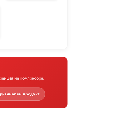
аранция на компресора.
ригинален продукт