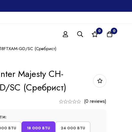
0
0
-S18FTXAM-GD/SC (Сребрист)
nter Majesty CH-
D/SC (Сребрист)
(0 reviews)
ТИ:
000 BTU
18 000 BTU
24 000 BTU