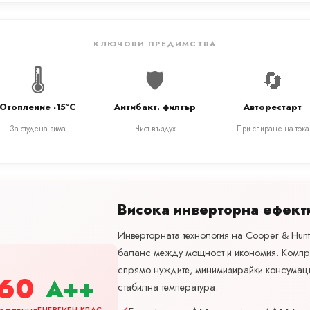
КЛЮЧОВИ ПРЕДИМСТВА
🌡️
🛡️
🔄
Отопление -15°C
Антибакт. филтър
Авторестарт
За студена зима
Чист въздух
При спиране на тока
Висока инверторна ефект
Инверторната технология на Cooper & Hunt
баланс между мощност и икономия. Компр
спрямо нуждите, минимизирайки консумац
60
A++
стабилна температура.
ЕНЕРГИЕН КЛАС