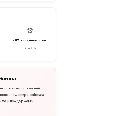
❄️
R32 хладилен агент
Нисък GWP
ивност
er осигурява оптималния
есорът адаптира работата
ията и поддържайки