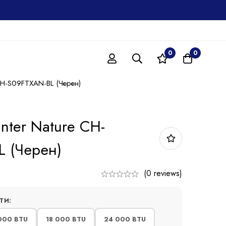
0
0
CH-S09FTXAN-BL (Черен)
nter Nature CH-
 (Черен)
(0 reviews)
ТИ:
000 BTU
18 000 BTU
24 000 BTU