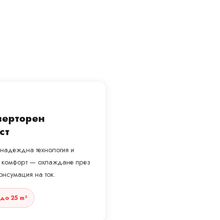
верторен
ст
с надеждна технология и
н комфорт — охлаждане през
онсумация на ток.
до 25 m²