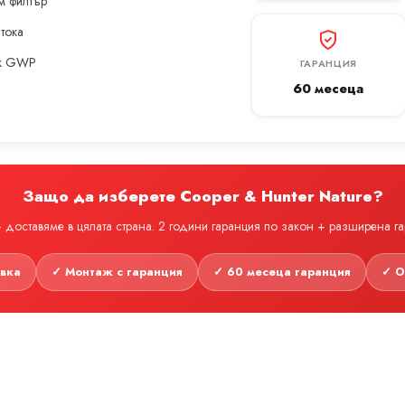
м филтър
 тока
ък GWP
ГАРАНЦИЯ
60 месеца
Защо да изберете Cooper & Hunter Nature?
доставяме в цялата страна. 2 години гаранция по закон + разширена г
авка
✓ Монтаж с гаранция
✓ 60 месеца гаранция
✓ О