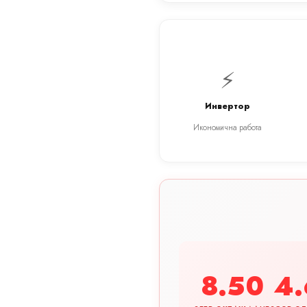
⚡
Инвертор
Икономична работа
8.50
4.