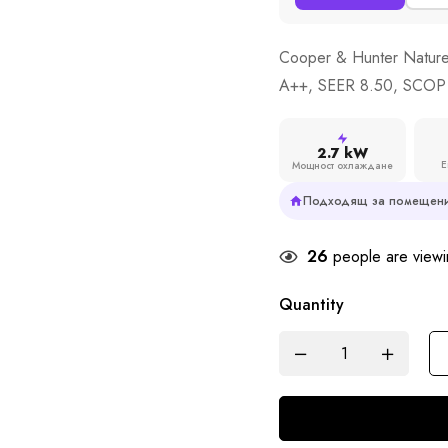
Cooper & Hunter Natur
A++, SEER 8.50, SCOP
2.7 kW
Е
Мощност охлаждане
Подходящ за помещени
26
people are viewin
Quantity