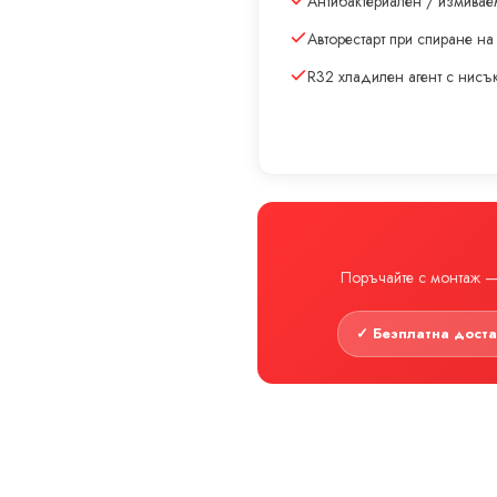
Антибактериален / измивае
Авторестарт при спиране на
R32 хладилен агент с нис
Поръчайте с монтаж — 
✓ Безплатна дост