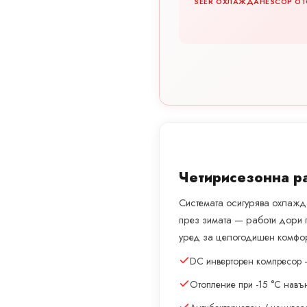
SEER ОХЛАЖДАНЕ
SCOP ОТ
Четирисезонна р
Системата осигурява охлажда
през зимата — работи дори 
уред за целогодишен комфор
DC инверторен компресор 
Отопление при -15 °C навъ