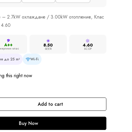
e – 2.7kW охлаждане / 3.00kW отопление, Клас
 4.60
A++
8.50
4.60
нергиен клас
SEER
SCOP
я до 25 m²
Wi-Fi
g this right now
Add to cart
Buy Now