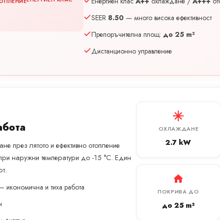
Енергиен клас
A++
охлаждане /
A+++
от
ОПЛЕНИЕ
SEER
8.50
— много висока ефективност
Препоръчителна площ:
до 25 m²
Дистанционно управление
абота
ОХЛАЖДАНЕ
2.7 kW
не през лятото и ефективно отопление
при наружни температури до -15 °C. Един
т.
— икономична и тиха работа
ПОКРИВА ДО
н
до 25 m²