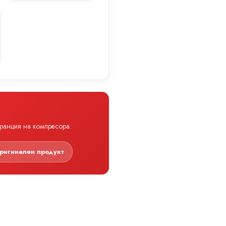
аранция на компресора.
ригинален продукт