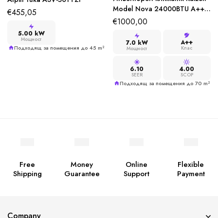
Model Nova 24000BTU A++
€
455,05
до -15°C Wi-Fi
€
1000,00
5.00 kW
Мощност
A++
7.0 kW
Подходящ за помещения до 45 m²
Клас
Мощност
6.10
4.00
SEER
SCOP
Подходящ за помещения до 70 m²
Free
Money
Online
Flexible
Shipping
Guarantee
Support
Payment
Company