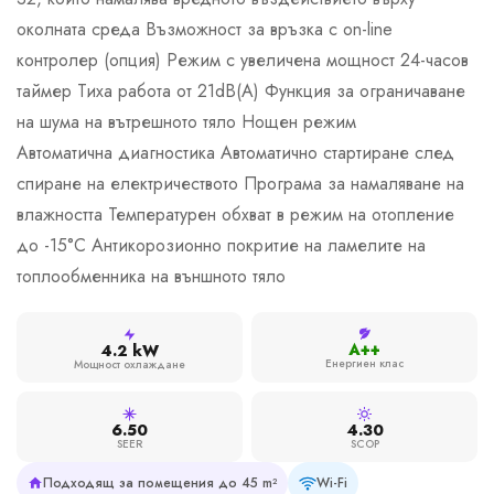
околната среда Възможност за връзка с on-line
контролер (опция) Режим с увеличена мощност 24-часов
таймер Тиха работа от 21dB(A) Функция за ограничаване
на шума на вътрешното тяло Нощен режим
Автоматична диагностика Автоматично стартиране след
спиране на електричеството Програма за намаляване на
влажността Температурен обхват в режим на отопление
до -15°С Антикорозионно покритие на ламелите на
топлообменника на външното тялo
A++
4.2 kW
Енергиен клас
Мощност охлаждане
6.50
4.30
SEER
SCOP
Подходящ за помещения до 45 m²
Wi-Fi