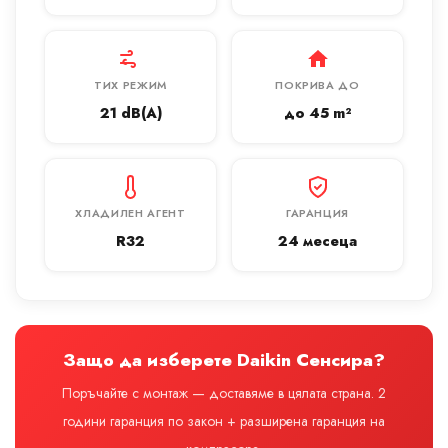
ТИХ РЕЖИМ
ПОКРИВА ДО
21 dB(A)
до 45 m²
ХЛАДИЛЕН АГЕНТ
ГАРАНЦИЯ
R32
24 месеца
Защо да изберете Daikin Сенсира?
Поръчайте с монтаж — доставяме в цялата страна. 2
години гаранция по закон + разширена гаранция на