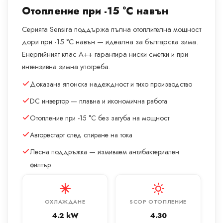
Отопление при -15 °C навън
Серията Sensira поддържа пълна отоплителна мощност
дори при -15 °C навън — идеална за българска зима.
Енергийният клас A++ гарантира ниски сметки и при
интензивна зимна употреба.
Доказана японска надеждност и тихо производство
DC инвертор — плавна и икономична работа
Отопление при -15 °C без загуба на мощност
Авторестарт след спиране на тока
Лесна поддръжка — измиваем антибактериален
филтър
ОХЛАЖДАНЕ
SCOP ОТОПЛЕНИЕ
4.2 kW
4.30