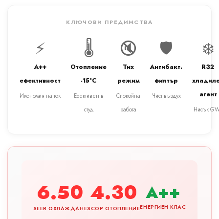
КЛЮЧОВИ ПРЕДИМСТВА
⚡
🌡️
🔇
🛡️
❄️
A++
Отопление
Тих
Антибакт.
R32
ефективност
-15°C
режим
филтър
хладил
агент
Икономия на ток
Ефективен в
Спокойна
Чист въздух
студ
работа
Нисък G
6.50
4.30
A++
ЕНЕРГИЕН КЛАС
SEER ОХЛАЖДАНЕ
SCOP ОТОПЛЕНИЕ