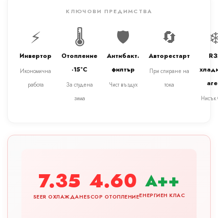
КЛЮЧОВИ ПРЕДИМСТВА
⚡
🌡️
🛡️
🔄
❄
Инвертор
Отопление
Антибакт.
Авторестарт
R3
-15°C
филтър
хлад
Икономична
При спиране на
аге
работа
За студена
Чист въздух
тока
зима
Нисък
7.35
4.60
A++
ЕНЕРГИЕН КЛАС
SEER ОХЛАЖДАНЕ
SCOP ОТОПЛЕНИЕ