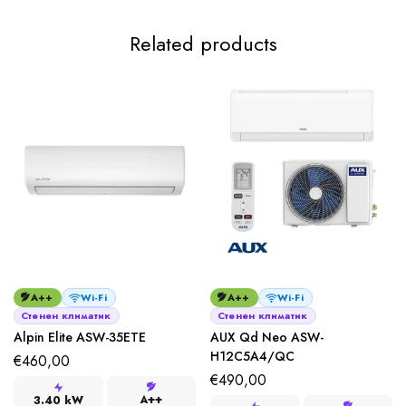
Related products
A++
Wi-Fi
A++
Wi-Fi
Стенен климатик
Стенен климатик
Alpin Elite ASW-35ETE
AUX Qd Neo ASW-
H12C5A4/QC
€
460,00
€
490,00
A++
3.40 kW