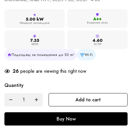
A++
5.00 kW
Енергиен клас
Мощност охлаждане
7.35
4.60
SEER
SCOP
Подходящ за помещения до 50 m²
Wi-Fi
26
people are viewing this right now
Quantity
Add to cart
Buy Now