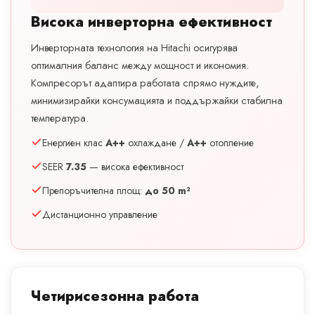
Висока инверторна ефективност
Инверторната технология на Hitachi осигурява
оптималния баланс между мощност и икономия.
Компресорът адаптира работата спрямо нуждите,
минимизирайки консумацията и поддържайки стабилна
температура.
Енергиен клас
A++
охлаждане /
A++
отопление
SEER
7.35
— висока ефективност
Препоръчителна площ:
до 50 m²
Дистанционно управление
Четирисезонна работа