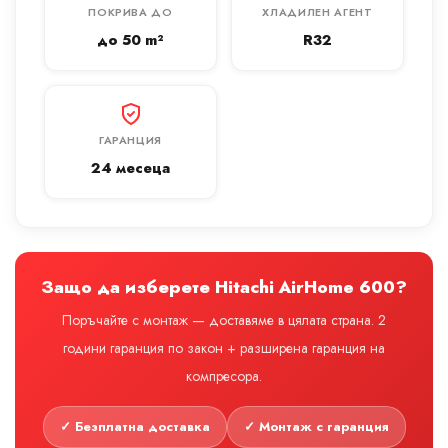
ПОКРИВА ДО
ХЛАДИЛЕН АГЕНТ
до 50 m²
R32
ГАРАНЦИЯ
24 месеца
Защо да изберете Hitachi AirHome 600?
Поръчайте с монтаж — доставяме в цялата страна. 2
години гаранция по закон + разширена гаранция на
компресора.
✓ Безплатна доставка
✓ Монтаж с гаранция