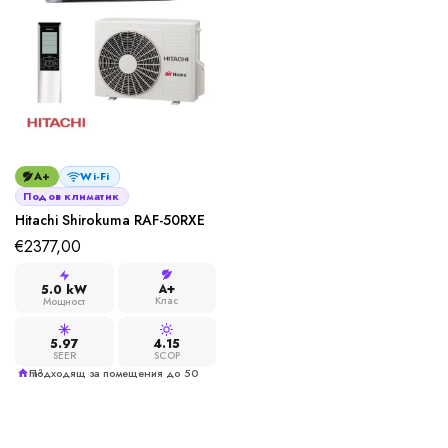
A+
Wi-Fi
Подов климатик
Hitachi Shirokuma RAF-50RXE
€
2377,00
A+
5.0 kW
Клас
Мощност
5.97
4.15
SEER
SCOP
Подходящ за помещения до 50 m²