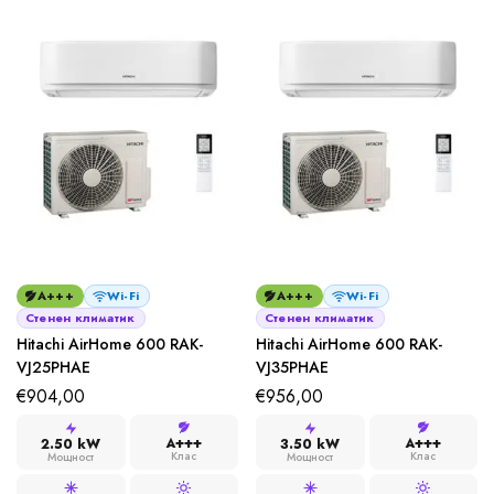
A+++
Wi-Fi
A+++
Wi-Fi
Стенен климатик
Стенен климатик
Hitachi AirHome 600 RAK-
Hitachi AirHome 600 RAK-
VJ25PHAE
VJ35PHAE
€
904,00
€
956,00
A+++
A+++
2.50 kW
3.50 kW
Клас
Клас
Мощност
Мощност