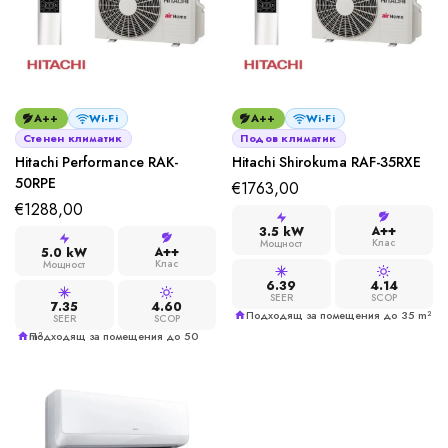
A++
Wi-Fi
A++
Wi-Fi
Стенен климатик
Подов климатик
Hitachi Performance RAK-
Hitachi Shirokuma RAF-35RXE
50RPE
€
1763,00
€
1288,00
A++
3.5 kW
Клас
Мощност
A++
5.0 kW
Клас
Мощност
6.39
4.14
SEER
SCOP
7.35
4.60
Подходящ за помещения до 35 m²
SEER
SCOP
Подходящ за помещения до 50 m²