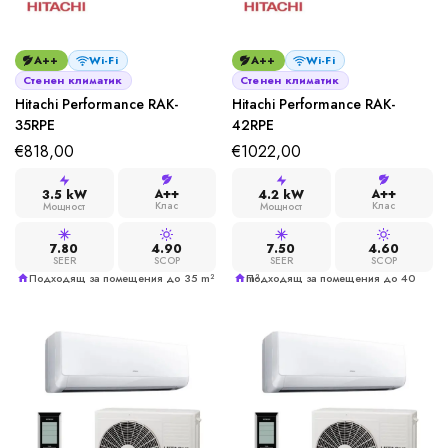
A++
Wi-Fi
A++
Wi-Fi
Стенен климатик
Стенен климатик
Hitachi Performance RAK-
Hitachi Performance RAK-
35RPE
42RPE
€
818,00
€
1022,00
A++
A++
3.5 kW
4.2 kW
Клас
Клас
Мощност
Мощност
7.80
4.90
7.50
4.60
SEER
SCOP
SEER
SCOP
Подходящ за помещения до 35 m²
Подходящ за помещения до 40 m²