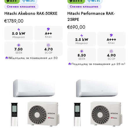
A++
Wi-Fi
A+++
Wi-Fi
Стенен климатик
Стенен климатик
Hitachi Akebono RAK-50RXE
Hitachi Performance RAK-
25RPE
€
1789,00
€
690,00
A++
5.0 kW
Клас
Мощност
A+++
2.5 kW
Клас
Мощност
7.50
4.70
SEER
SCOP
8.50
4.90
Подходящ за помещения до 50 m²
SEER
SCOP
Подходящ за помещения до 25 m²