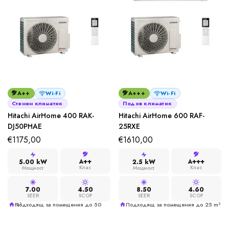
A++
Wi-Fi
A+++
Wi-Fi
Стенен климатик
Подов климатик
Hitachi AirHome 400 RAK-
Hitachi AirHome 600 RAF-
DJ50PHAE
25RXE
€
1175,00
€
1610,00
A++
A+++
5.00 kW
2.5 kW
Клас
Клас
Мощност
Мощност
7.00
4.50
8.50
4.60
SEER
SCOP
SEER
SCOP
Подходящ за помещения до 50 m²
Подходящ за помещения до 25 m²