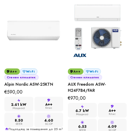
A++
Wi-Fi
A++
Wi-Fi
Стенен климатик
Стенен климатик
Alpin Nordic ASW-25KTN
AUX Freedom ASW-
H24F7B4/FAR
€
590,00
€
970,00
A++
2.61 kW
Клас
Мощност
A++
6.7 kW
Клас
Мощност
8.50
4.60
SEER
SCOP
6.53
4.09
Подходящ за помещения до 25 m²
SEER
SCOP