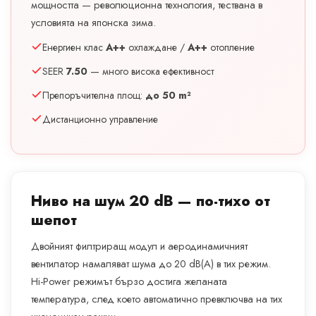
мощността — революционна технология, тествана в
условията на японска зима.
Енергиен клас
A++
охлаждане /
A++
отопление
SEER
7.50
— много висока ефективност
Препоръчителна площ:
до 50 m²
Дистанционно управление
Ниво на шум 20 dB — по-тихо от
шепот
Двойният филтриращ модул и аеродинамичният
вентилатор намаляват шума до 20 dB(A) в тих режим.
Hi-Power режимът бързо достига желаната
температура, след което автоматично превключва на тих