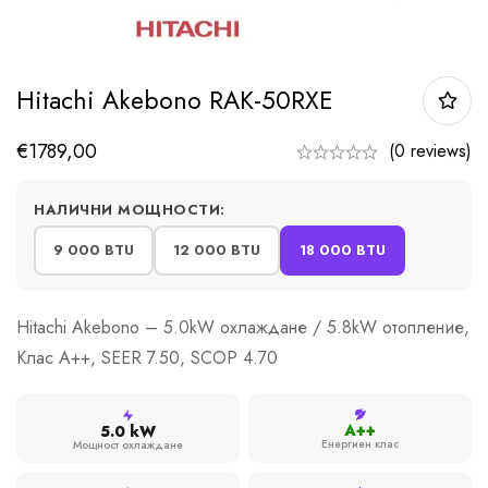
Hitachi Akebono RAK-50RXE
€
1789,00
(0 reviews)
НАЛИЧНИ МОЩНОСТИ:
9 000 BTU
12 000 BTU
18 000 BTU
Hitachi Akebono – 5.0kW охлаждане / 5.8kW отопление,
Клас A++, SEER 7.50, SCOP 4.70
A++
5.0 kW
Енергиен клас
Мощност охлаждане