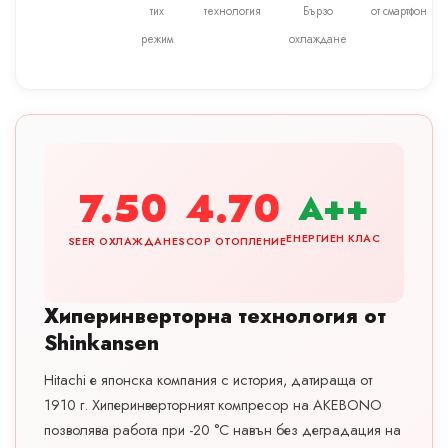
тих
технология
Бързо
от смартфон
режим
охлаждане
7.50
4.70
A++
ЕНЕРГИЕН КЛАС
SEER ОХЛАЖДАНЕ
SCOP ОТОПЛЕНИЕ
Хиперинверторна технология от
Shinkansen
Hitachi е японска компания с история, датираща от
1910 г. Хиперинверторният компресор на AKEBONO
позволява работа при -20 °C навън без деградация на