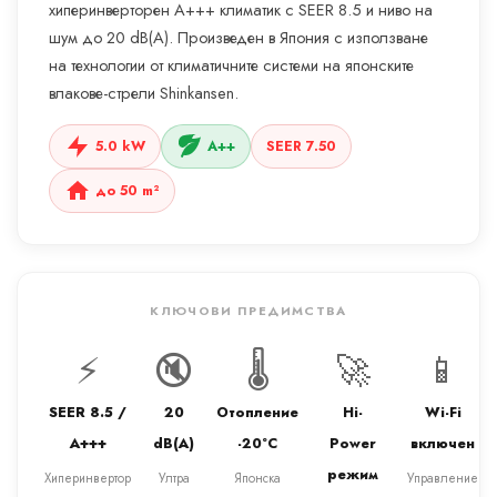
хиперинверторен A+++ климатик с SEER 8.5 и ниво на
шум до 20 dB(A). Произведен в Япония с използване
на технологии от климатичните системи на японските
влакове-стрели Shinkansen.
5.0 kW
A++
SEER 7.50
до 50 m²
КЛЮЧОВИ ПРЕДИМСТВА
⚡
🔇
🌡️
🚀
📱
SEER 8.5 /
20
Отопление
Hi-
Wi-Fi
A+++
dB(A)
-20°C
Power
включен
режим
Хиперинвертор
Ултра
Японска
Управление