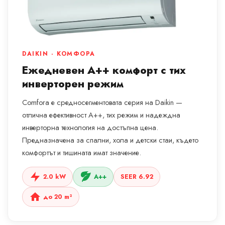
DAIKIN · КОМФОРА
Ежедневен A++ комфорт с тих
инверторен режим
Comfora е средносегментовата серия на Daikin —
отлична ефективност A++, тих режим и надеждна
инверторна технология на достъпна цена.
Предназначена за спални, хола и детски стаи, където
комфортът и тишината имат значение.
2.0 kW
A++
SEER 6.92
до 20 m²