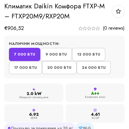
Климатик Daikin Комфора FTXP-М
– FTXP20М9/RXP20М
€
906,52
(0 reviews)
НАЛИЧНИ МОЩНОСТИ:
7 000 BTU
9 000 BTU
12 000 BTU
17 000 BTU
20 000 BTU
24 000 BTU
A++
2.0 kW
Енергиен клас
Мощност охлаждане
6.92
4.61
SEER
SCOP
Подходящ за помещения до 20 m²
Wi-Fi