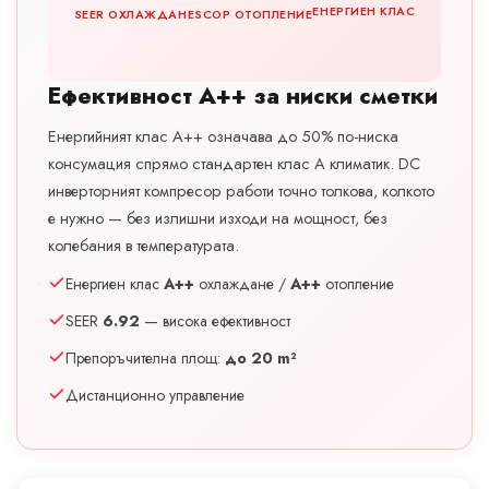
ЕНЕРГИЕН КЛАС
SEER ОХЛАЖДАНЕ
SCOP ОТОПЛЕНИЕ
Ефективност A++ за ниски сметки
Енергийният клас A++ означава до 50% по-ниска
консумация спрямо стандартен клас A климатик. DC
инверторният компресор работи точно толкова, колкото
е нужно — без излишни изходи на мощност, без
колебания в температурата.
Енергиен клас
A++
охлаждане /
A++
отопление
SEER
6.92
— висока ефективност
Препоръчителна площ:
до 20 m²
Дистанционно управление