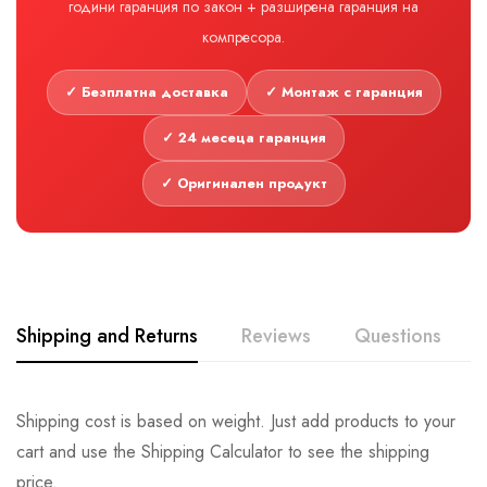
години гаранция по закон + разширена гаранция на
компресора.
✓ Безплатна доставка
✓ Монтаж с гаранция
✓ 24 месеца гаранция
✓ Оригинален продукт
Shipping and Returns
Reviews
Questions
Shipping cost is based on weight. Just add products to your
cart and use the Shipping Calculator to see the shipping
price.