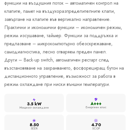
функции на въздушния поток – автоматичен контрол на
клапите, памет на въздухоразпределителните клапи,
завъртане на клапите във вертикално направление.
Практични и икономични функции – икономичен режим,
режим изсушаване, таймер. Функции за поддръжка и
предпазване – микрокомпютърно обезскрежаване,
самодиагностика, лесно отваряем преден панел.
Други – Back-up switch, автоматичен рестарт след
възстановяване на захранването, фосфорециращ бутон на
дистанционното управление, възможност за работа в
режим охлаждане при ниски външни температури.
A+++
3.5 kW
Енергиен клас
Мощност охлаждане
8.50
4.70
SEER
SCOP