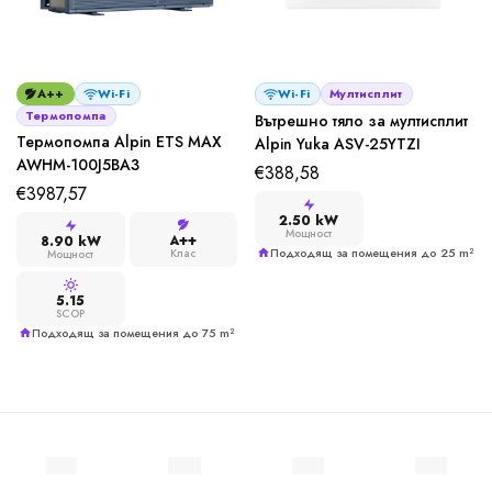
A++
Wi-Fi
Wi-Fi
Мултисплит
Термопомпа
Вътрешно тяло за мултисплит
Термопомпа Alpin ETS MAX
Alpin Yuka ASV-25YTZI
AWHM-100J5BA3
€
388,58
€
3987,57
2.50 kW
Мощност
A++
8.90 kW
Подходящ за помещения до 25 m²
Клас
Мощност
5.15
SCOP
Подходящ за помещения до 75 m²