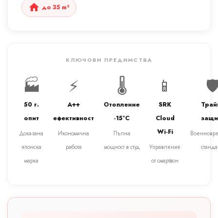
до 35 m²
КЛЮЧОВИ ПРЕДИМСТВА
🏭
⚡
🌡️
📱
🛡
50 г.
A++
Отопление
SRK
Трай
опит
ефективност
-15°C
Cloud
защи
Wi-Fi
Доказана
Икономична
Пълна
Военновр
японска
работа
мощност в студ
Управление
станда
марка
от смартфон