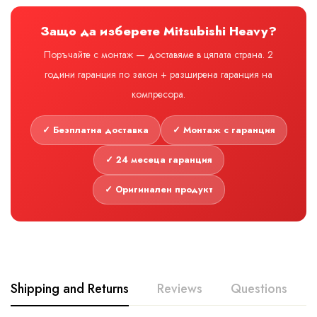
Защо да изберете Mitsubishi Heavy?
Поръчайте с монтаж — доставяме в цялата страна. 2
години гаранция по закон + разширена гаранция на
компресора.
✓ Безплатна доставка
✓ Монтаж с гаранция
✓ 24 месеца гаранция
✓ Оригинален продукт
Shipping and Returns
Reviews
Questions