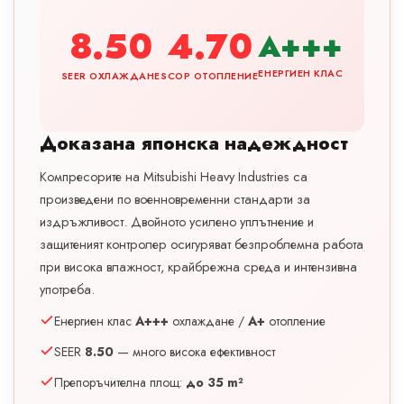
8.50
4.70
A+++
ЕНЕРГИЕН КЛАС
SEER ОХЛАЖДАНЕ
SCOP ОТОПЛЕНИЕ
Доказана японска надеждност
Компресорите на Mitsubishi Heavy Industries са
произведени по военновременни стандарти за
издръжливост. Двойното усилено уплътнение и
защитеният контролер осигуряват безпроблемна работа
при висока влажност, крайбрежна среда и интензивна
употреба.
Енергиен клас
A+++
охлаждане /
A+
отопление
SEER
8.50
— много висока ефективност
Препоръчителна площ:
до 35 m²