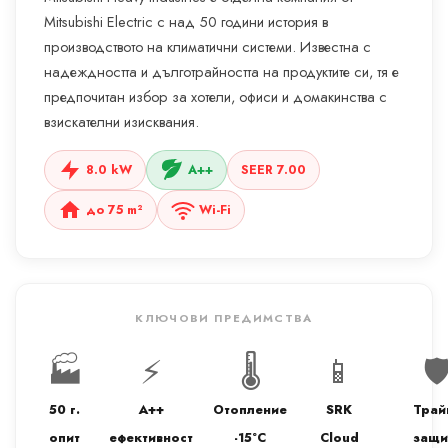
Mitsubishi Electric с над 50 години история в
производството на климатични системи. Известна с
надеждността и дълготрайността на продуктите си, тя е
предпочитан избор за хотели, офиси и домакинства с
взискателни изисквания.
8.0 kW
A++
SEER 7.00
до 75 m²
Wi-Fi
КЛЮЧОВИ ПРЕДИМСТВА
🏭
⚡
🌡️
📱
🛡
50 г.
A++
Отопление
SRK
Трай
опит
ефективност
-15°C
Cloud
защи