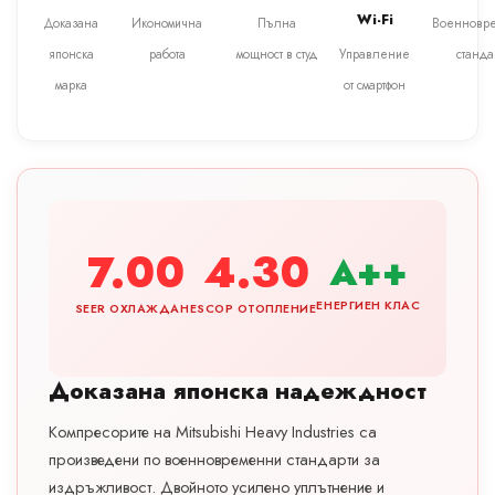
Wi-Fi
Доказана
Икономична
Пълна
Военновр
японска
работа
мощност в студ
Управление
станда
марка
от смартфон
7.00
4.30
A++
ЕНЕРГИЕН КЛАС
SEER ОХЛАЖДАНЕ
SCOP ОТОПЛЕНИЕ
Доказана японска надеждност
Компресорите на Mitsubishi Heavy Industries са
произведени по военновременни стандарти за
издръжливост. Двойното усилено уплътнение и