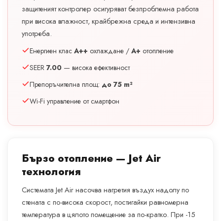
защитеният контролер осигуряват безпроблемна работа
при висока влажност, крайбрежна среда и интензивна
употреба.
Енергиен клас
A++
охлаждане /
A+
отопление
SEER
7.00
— висока ефективност
Препоръчителна площ:
до 75 m²
Wi-Fi управление от смартфон
Бързо отопление — Jet Air
технология
Системата Jet Air насочва нагретия въздух надолу по
стената с по-висока скорост, постигайки равномерна
температура в цялото помещение за по-кратко. При -15