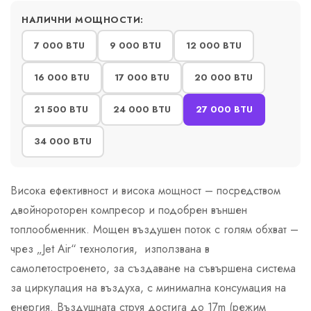
НАЛИЧНИ МОЩНОСТИ:
7 000 BTU
9 000 BTU
12 000 BTU
16 000 BTU
17 000 BTU
20 000 BTU
21 500 BTU
24 000 BTU
27 000 BTU
34 000 BTU
Висока ефективност и висока мощност – посредством
двойнороторен компресор и подобрен външен
топлообменник. Мощен въздушен поток с голям обхват –
чрез „Jet Air“ технология, използвана в
самолетостроенето, за създаване на съвършена система
за циркулация на въздуха, с минимална консумация на
енергия. Въздушната струя достига до 17m (режим