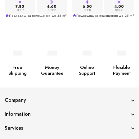
7.80
4.60
6.50
4.00
SEER
SCOP
SEER
SCOP
Подходящ за помещения до 35 m²
Подходящ за помещения до 25 m²
Free
Money
Online
Flexible
Shipping
Guarantee
Support
Payment
Company
Information
Services