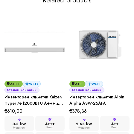
A+++
Wi-Fi
A++
Wi-Fi
Стенен климатик
Стенен климатик
Инвенторен климатик Kaizen
Инверторен климатик Alpin
Hyper M-12000BTU A+++ до
Alpha ASW-25AFA
-35°C Wi-Fi
€
610,00
€
378,36
A+++
A++
3.5 kW
2.65 kW
Клас
Клас
Мощност
Мощност