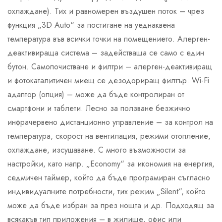
охлаждане). Тих и равномерен въздушен поток – чрез
функция „3D Auto“ за постигане на уеднаквена
температура във всички точки на помещението. Алерген-
деактивираща система – задействаща се само с един
бутон. Самопочистване и филтри – алерген-деактивиращ
и фотокаталитичен миещ се дезодориращ филтър. Wi-Fi
адаптор (опция) – може да бъде контролиран от
смартфони и таблети. Лесно за ползване безжично
инфрачервено дистанционно управление – за контрол на
температура, скорост на вентилация, режими отопление,
охлаждане, изсушаване. С много възможности за
настройки, като напр. „Economy“ за икономия на енергия,
седмичен таймер, който да бъде програмиран съгласно
индивидуалните потребности, тих режим „Silent“, който
може да бъде избран за през нощта и др. Подходящ за
всякакъв тип приложения – в жилище, офис или