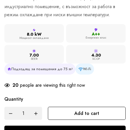
индустриално помещение, с възможност за работа в
режим охлаждане при ниски външни температури.
A++
8.0 kW
Енергиен клас
Мощност охлаждане
7.00
4.30
SEER
SCOP
Подходящ за помещения до 75 m²
Wi-Fi
20
people are viewing this right now
Quantity
Add to cart