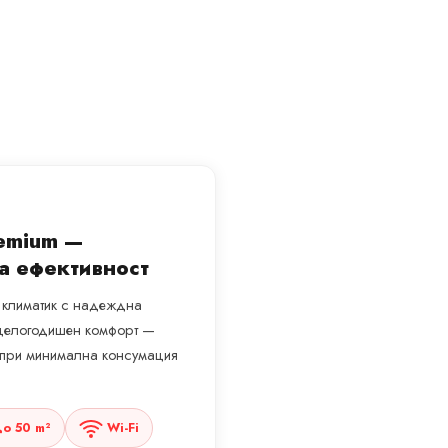
remium —
а ефективност
н климатик с надеждна
а целогодишен комфорт —
а при минимална консумация
о 50 m²
Wi-Fi