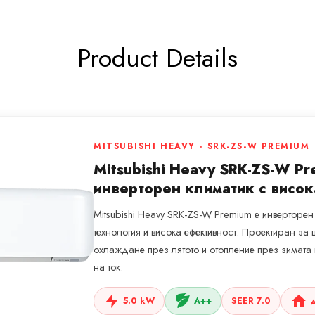
Product Details
MITSUBISHI HEAVY · SRK-ZS-W PREMIUM
Mitsubishi Heavy SRK-ZS-W P
инверторен климатик с висок
Mitsubishi Heavy SRK-ZS-W Premium е инверторе
технология и висока ефективност. Проектиран з
охлаждане през лятото и отопление през зимат
на ток.
5.0 kW
A++
SEER 7.0
д