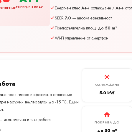
ЕНЕРГИЕН КЛАС
Енергиен клас
A++
охлаждане /
A++
ото
ОПЛЕНИЕ
SEER
7.0
— висока ефективност
Препоръчителна площ:
до 50 m²
Wi-Fi управление от смартфон
абота
ОХЛАЖДАНЕ
5.0 kW
не през лятото и ефективно отопление
при наружни температури до -15 °C. Един
т.
— икономична и тиха работа
ПОКРИВА ДО
н
до 50 m²