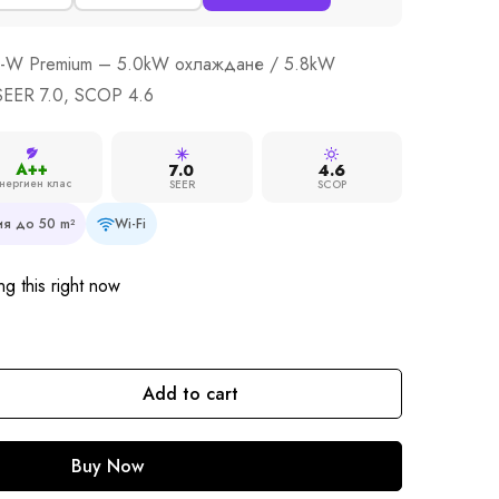
ZS-W Premium – 5.0kW охлаждане / 5.8kW
SEER 7.0, SCOP 4.6
A++
7.0
4.6
нергиен клас
SEER
SCOP
я до 50 m²
Wi-Fi
g this right now
Add to cart
Buy Now