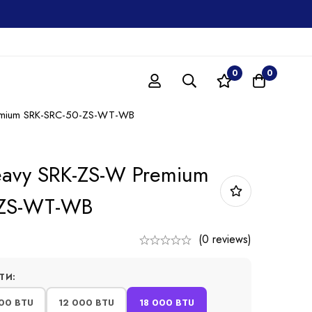
0
0
remium SRK-SRC-50-ZS-WT-WB
Heavy SRK-ZS-W Premium
-ZS-WT-WB
(0 reviews)
ТИ:
00 BTU
12 000 BTU
18 000 BTU