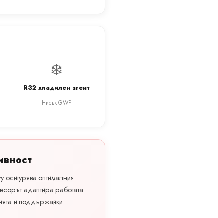
❄️
R32 хладилен агент
Нисък GWP
ивност
vy осигурява оптималния
есорът адаптира работата
ията и поддържайки