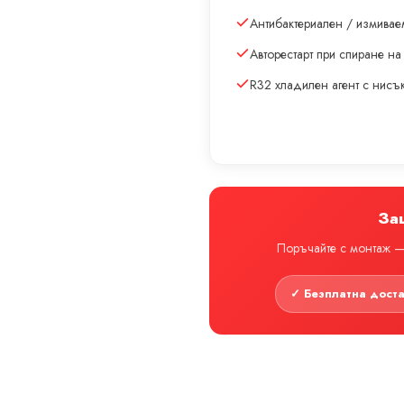
Антибактериален / измивае
Авторестарт при спиране на
R32 хладилен агент с нис
За
Поръчайте с монтаж — 
✓ Безплатна дост