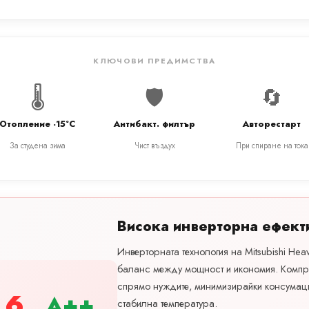
КЛЮЧОВИ ПРЕДИМСТВА
🌡️
🛡️
🔄
Отопление -15°C
Антибакт. филтър
Авторестарт
За студена зима
Чист въздух
При спиране на тока
Висока инверторна ефект
Инверторната технология на Mitsubishi Hea
баланс между мощност и икономия. Компр
спрямо нуждите, минимизирайки консумац
.6
A++
стабилна температура.