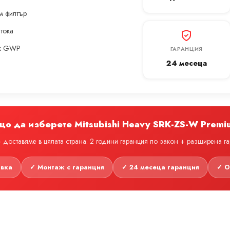
м филтър
 тока
ък GWP
ГАРАНЦИЯ
24 месеца
що да изберете Mitsubishi Heavy SRK-ZS-W Premi
доставяме в цялата страна. 2 години гаранция по закон + разширена г
авка
✓ Монтаж с гаранция
✓ 24 месеца гаранция
✓ О