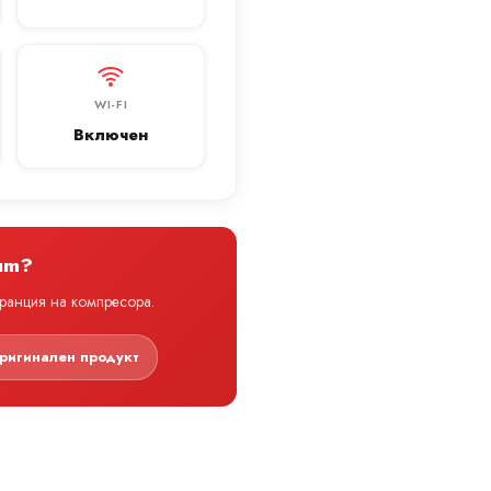
WI-FI
Включен
um?
аранция на компресора.
ригинален продукт