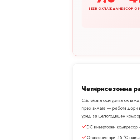
SEER ОХЛАЖДАНЕ
SCOP ОТ
Четирисезонна р
Системата осигурява охлажда
през зимата — работи дори 
уред за целогодишен комфор
DC инверторен компресор 
Отопление при -15 °C навъ