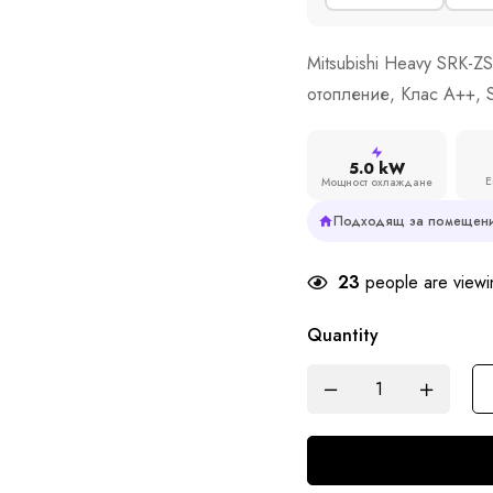
Mitsubishi Heavy SRK-
отопление, Клас A++, 
5.0 kW
Е
Мощност охлаждане
Подходящ за помещени
23
people are viewin
Quantity