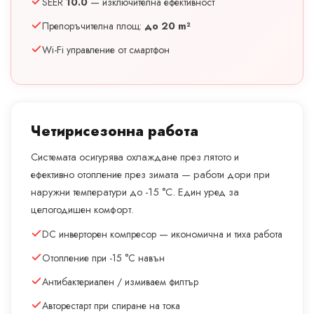
SEER
10.0
— изключителна ефективност
Препоръчителна площ:
до 20 m²
Wi-Fi управление от смартфон
Четирисезонна работа
Системата осигурява охлаждане през лятото и
ефективно отопление през зимата — работи дори при
наружни температури до -15 °C. Един уред за
целогодишен комфорт.
DC инверторен компресор — икономична и тиха работа
Отопление при -15 °C навън
Антибактериален / измиваем филтър
Авторестарт при спиране на тока