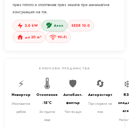
през лятото и отопление през зимата при минимална
консумация на ток.
2.0 kW
A+++
SEER 10.0
до 20 m²
Wi-Fi
КЛЮЧОВИ ПРЕДИМСТВА
⚡
🌡️
🛡️
🔄
❄
Инвертор
Отопление
Антибакт.
Авторестарт
R3
-15°C
филтър
хлад
Икономична
При спиране на
аге
работа
За студена
Чист въздух
тока
зима
Нисък