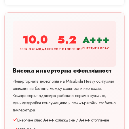
10.0
5.2
A+++
ЕНЕРГИЕН КЛАС
SEER ОХЛАЖДАНЕ
SCOP ОТОПЛЕНИЕ
Висока инверторна ефективност
Инверторната технология на Mitsubishi Heavy осигурява
оптималния баланс между мощност и икономия.
Компресорът адаптира работата спрямо нуждите,
минимизирайки консумацията и поддържайки стабилна
температура.
Енергиен клас
A+++
охлаждане /
A+++
отопление