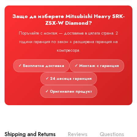
Защо да изберете Mitsubishi Heavy SRK-
ZSX-W Diamond?
Поръчайте с монтаж — доставяме в цялата страна. 2
години гаранция по закон + разширена гаранция на
компресора.
✓ Безплатна доставка
✓ Монтаж с гаранция
✓ 24 месеца гаранция
✓ Оригинален продукт
Shipping and Returns
Reviews
Questions