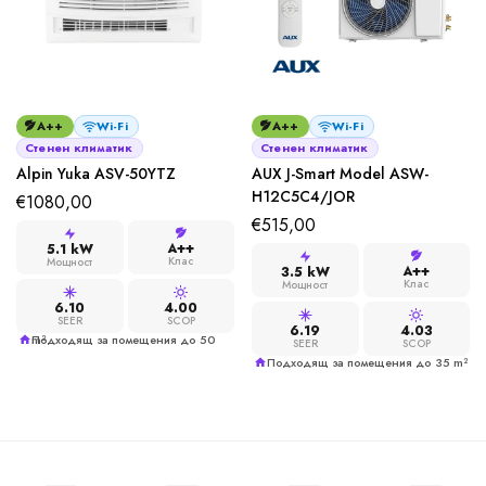
A++
Wi-Fi
A++
Wi-Fi
Стенен климатик
Стенен климатик
Alpin Yuka ASV-50YTZ
AUX J-Smart Model ASW-
H12C5C4/JОR
€
1080,00
€
515,00
A++
5.1 kW
Клас
Мощност
A++
3.5 kW
Клас
Мощност
6.10
4.00
SEER
SCOP
6.19
4.03
Подходящ за помещения до 50 m²
SEER
SCOP
Подходящ за помещения до 35 m²