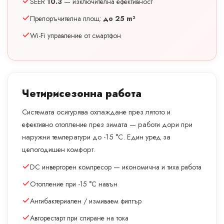
SEER
10.3
— изключителна ефективност
Препоръчителна площ:
до 25 m²
Wi-Fi управление от смартфон
Четирисезонна работа
Системата осигурява охлаждане през лятото и
ефективно отопление през зимата — работи дори при
наружни температури до -15 °C. Един уред за
целогодишен комфорт.
DC инверторен компресор — икономична и тиха работа
Отопление при -15 °C навън
Антибактериален / измиваем филтър
Авторестарт при спиране на тока