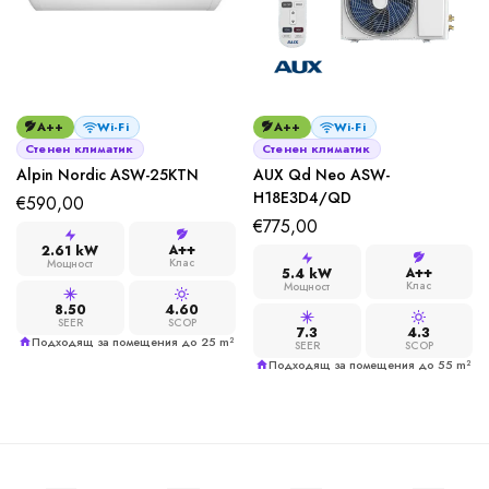
A++
Wi-Fi
A++
Wi-Fi
Стенен климатик
Стенен климатик
Alpin Nordic ASW-25KTN
AUX Qd Neo ASW-
H18E3D4/QD
€
590,00
€
775,00
A++
2.61 kW
Клас
Мощност
A++
5.4 kW
Клас
Мощност
8.50
4.60
SEER
SCOP
7.3
4.3
Подходящ за помещения до 25 m²
SEER
SCOP
Подходящ за помещения до 55 m²