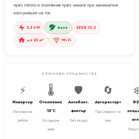
през лятото и отопление през зимата при минимална
консумация на ток.
2.5 kW
A+++
SEER 10.3
до 25 m²
Wi-Fi
КЛЮЧОВИ ПРЕДИМСТВА
⚡
🌡️
🛡️
🔄
❄
Инвертор
Отопление
Антибакт.
Авторестарт
R3
-15°C
филтър
хлад
Икономична
При спиране на
аге
работа
За студена
Чист въздух
тока
зима
Нисък