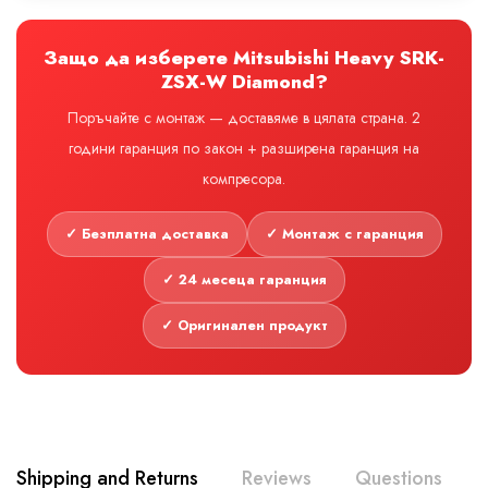
Защо да изберете Mitsubishi Heavy SRK-
ZSX-W Diamond?
Поръчайте с монтаж — доставяме в цялата страна. 2
години гаранция по закон + разширена гаранция на
компресора.
✓ Безплатна доставка
✓ Монтаж с гаранция
✓ 24 месеца гаранция
✓ Оригинален продукт
Shipping and Returns
Reviews
Questions