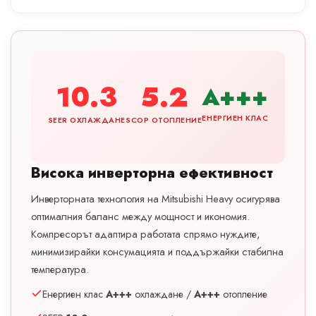
10.3
5.2
A+++
ЕНЕРГИЕН КЛАС
SEER ОХЛАЖДАНЕ
SCOP ОТОПЛЕНИЕ
Висока инверторна ефективност
Инверторната технология на Mitsubishi Heavy осигурява
оптималния баланс между мощност и икономия.
Компресорът адаптира работата спрямо нуждите,
минимизирайки консумацията и поддържайки стабилна
температура.
Енергиен клас
A+++
охлаждане /
A+++
отопление