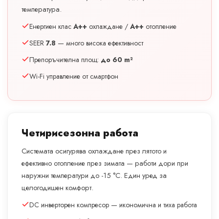
температура.
Енергиен клас
A++
охлаждане /
A++
отопление
SEER
7.8
— много висока ефективност
Препоръчителна площ:
до 60 m²
Wi-Fi управление от смартфон
Четирисезонна работа
Системата осигурява охлаждане през лятото и
ефективно отопление през зимата — работи дори при
наружни температури до -15 °C. Един уред за
целогодишен комфорт.
DC инверторен компресор — икономична и тиха работа