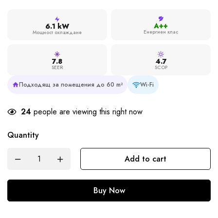
A++
6.1 kW
Енергиен клас
Мощност охлаждане
7.8
4.7
SEER
SCOP
Подходящ за помещения до 60 m²
Wi-Fi
24
people are viewing this right now
Quantity
Add to cart
Buy Now