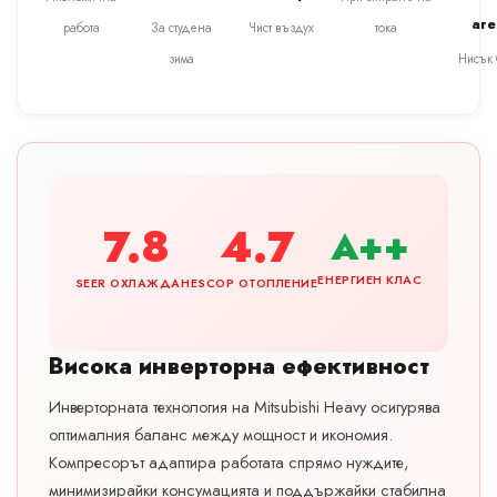
аге
работа
За студена
Чист въздух
тока
зима
Нисък
7.8
4.7
A++
ЕНЕРГИЕН КЛАС
SEER ОХЛАЖДАНЕ
SCOP ОТОПЛЕНИЕ
Висока инверторна ефективност
Инверторната технология на Mitsubishi Heavy осигурява
оптималния баланс между мощност и икономия.
Компресорът адаптира работата спрямо нуждите,
минимизирайки консумацията и поддържайки стабилна