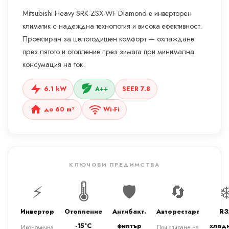
Mitsubishi Heavy SRK-ZSX-WF Diamond е инверторен
климатик с надеждна технология и висока ефективност.
Проектиран за целогодишен комфорт — охлаждане
през лятото и отопление през зимата при минимална
консумация на ток.
6.1 kW
A++
SEER 7.8
до 60 m²
Wi-Fi
КЛЮЧОВИ ПРЕДИМСТВА
⚡
🌡️
🛡️
🔄
❄
Инвертор
Отопление
Антибакт.
Авторестарт
R3
-15°C
филтър
хлад
Икономична
При спиране на