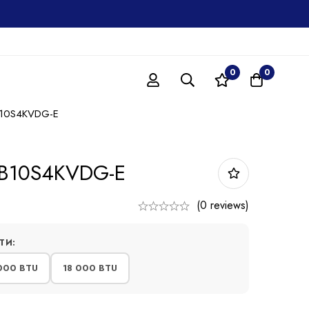
0
0
B10S4KVDG-E
-B10S4KVDG-E
(0 reviews)
ТИ:
000 BTU
18 000 BTU