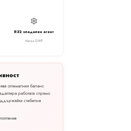
❄️
R32 хладилен агент
Нисък GWP
ивност
рява оптималния баланс
адаптира работата спрямо
поддържайки стабилна
топление