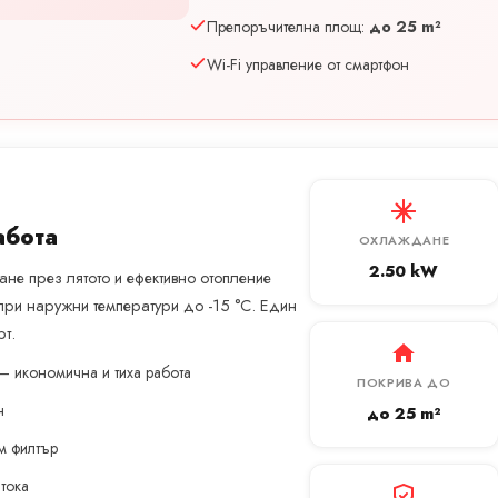
Препоръчителна площ:
до 25 m²
Wi-Fi управление от смартфон
абота
ОХЛАЖДАНЕ
2.50 kW
не през лятото и ефективно отопление
при наружни температури до -15 °C. Един
т.
— икономична и тиха работа
ПОКРИВА ДО
н
до 25 m²
м филтър
 тока