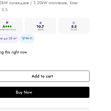
50kW охлаждане / 3.20kW отопление, Клас
 5.3
A+++
10.7
5.3
нергиен клас
SEER
SCOP
я до 25 m²
Wi-Fi
g this right now
Add to cart
Buy Now