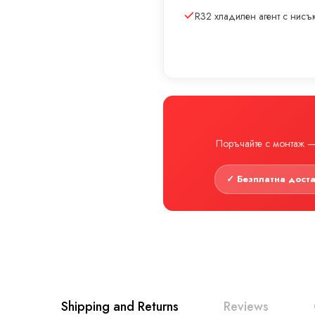
R32 хладилен агент с нис
Поръчайте с монтаж — 
✓ Безплатна дост
Shipping and Returns
Reviews