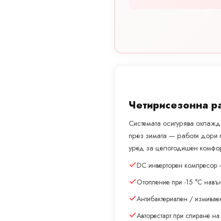
Четирисезонна р
Системата осигурява охлажда
през зимата — работи дори 
уред за целогодишен комфор
DC инверторен компресор 
Отопление при -15 °C навъ
Антибактериален / измивае
Авторестарт при спиране на