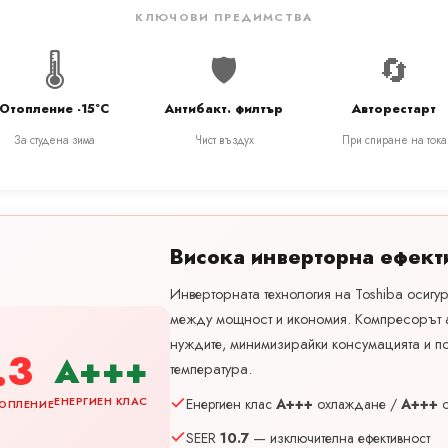
КЛЮЧОВИ ПРЕДИМСТВА
🌡️
🛡️
🔄
Отопление -15°C
Антибакт. филтър
Авторестарт
За студена зима
Чист въздух
При спиране на тока
Висока инверторна ефект
Инверторната технология на Toshiba осигу
между мощност и икономия. Компресорът 
нуждите, минимизирайки консумацията и 
.3
A+++
температура.
ЕНЕРГИЕН КЛАС
Енергиен клас
A+++
охлаждане /
A+++
о
ОПЛЕНИЕ
SEER
10.7
— изключителна ефективност