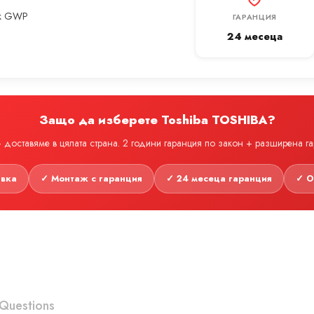
ък GWP
ГАРАНЦИЯ
24 месеца
Защо да изберете Toshiba TOSHIBA?
доставяме в цялата страна. 2 години гаранция по закон + разширена г
авка
✓ Монтаж с гаранция
✓ 24 месеца гаранция
✓ О
Questions