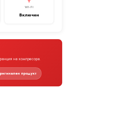
WI-FI
Включен
аранция на компресора.
ригинален продукт