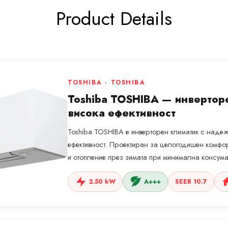
Product Details
TOSHIBA · TOSHIBA
Toshiba TOSHIBA — инвертор
висока ефективност
Toshiba TOSHIBA е инверторен климатик с надеж
ефективност. Проектиран за целогодишен комфо
и отопление през зимата при минимална консума
2.50 kW
A+++
SEER 10.7