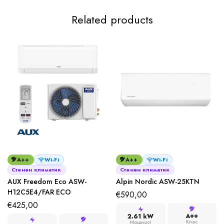
Related products
A++
Wi-Fi
A++
Wi-Fi
Стенен климатик
Стенен климатик
AUX Freedom Eco ASW-
Alpin Nordic ASW-25KTN
H12C5E4/FAR ECO
€
590,00
€
425,00
A++
2.61 kW
Клас
Мощност