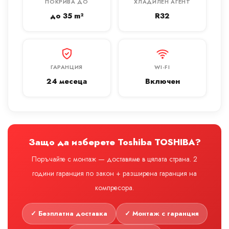
ПОКРИВА ДО
ХЛАДИЛЕН АГЕНТ
до 35 m²
R32
ГАРАНЦИЯ
WI-FI
24 месеца
Включен
Защо да изберете Toshiba TOSHIBA?
Поръчайте с монтаж — доставяме в цялата страна. 2
години гаранция по закон + разширена гаранция на
компресора.
✓ Безплатна доставка
✓ Монтаж с гаранция