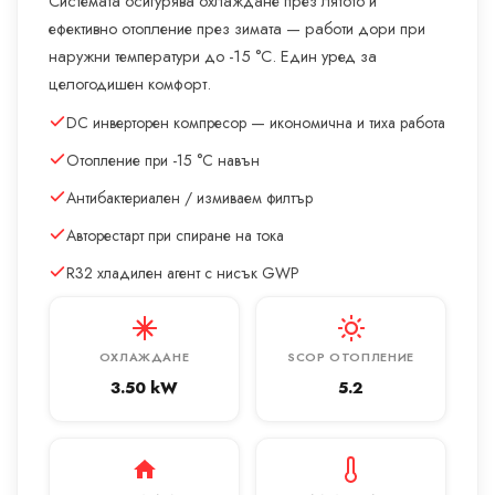
Системата осигурява охлаждане през лятото и
ефективно отопление през зимата — работи дори при
наружни температури до -15 °C. Един уред за
целогодишен комфорт.
DC инверторен компресор — икономична и тиха работа
Отопление при -15 °C навън
Антибактериален / измиваем филтър
Авторестарт при спиране на тока
R32 хладилен агент с нисък GWP
ОХЛАЖДАНЕ
SCOP ОТОПЛЕНИЕ
3.50 kW
5.2