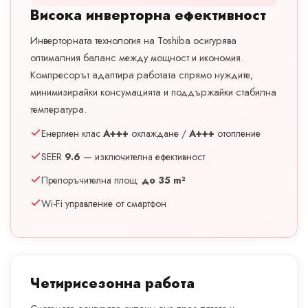
Висока инверторна ефективност
Инверторната технология на Toshiba осигурява
оптималния баланс между мощност и икономия.
Компресорът адаптира работата спрямо нуждите,
минимизирайки консумацията и поддържайки стабилна
температура.
Енергиен клас
A+++
охлаждане /
A+++
отопление
SEER
9.6
— изключителна ефективност
Препоръчителна площ:
до 35 m²
Wi-Fi управление от смартфон
Четирисезонна работа