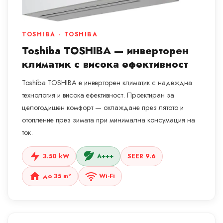
TOSHIBA · TOSHIBA
Toshiba TOSHIBA — инверторен
климатик с висока ефективност
Toshiba TOSHIBA е инверторен климатик с надеждна
технология и висока ефективност. Проектиран за
целогодишен комфорт — охлаждане през лятото и
отопление през зимата при минимална консумация на
ток.
3.50 kW
A+++
SEER 9.6
до 35 m²
Wi-Fi