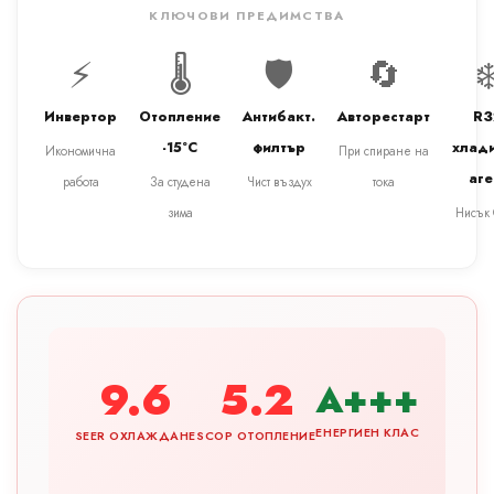
КЛЮЧОВИ ПРЕДИМСТВА
⚡
🌡️
🛡️
🔄
❄
Инвертор
Отопление
Антибакт.
Авторестарт
R3
-15°C
филтър
хлад
Икономична
При спиране на
аге
работа
За студена
Чист въздух
тока
зима
Нисък
9.6
5.2
A+++
ЕНЕРГИЕН КЛАС
SEER ОХЛАЖДАНЕ
SCOP ОТОПЛЕНИЕ