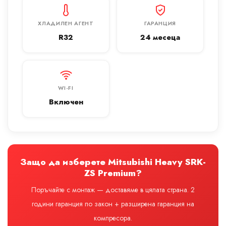
ХЛАДИЛЕН АГЕНТ
ГАРАНЦИЯ
R32
24 месеца
WI-FI
Включен
Защо да изберете Mitsubishi Heavy SRK-
ZS Premium?
Поръчайте с монтаж — доставяме в цялата страна. 2
години гаранция по закон + разширена гаранция на
компресора.