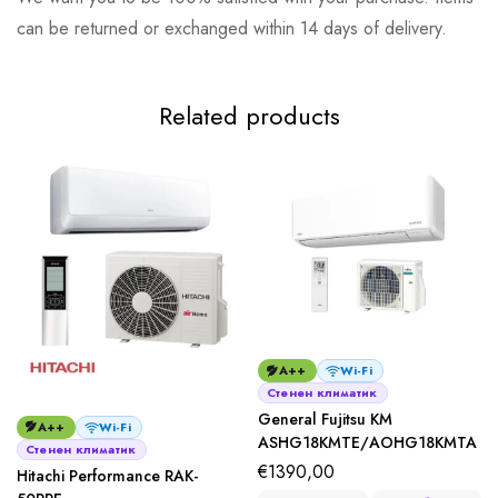
can be returned or exchanged within 14 days of delivery.
Related products
A++
Wi-Fi
Стенен климатик
General Fujitsu KM
A++
Wi-Fi
ASHG18KMTЕ/AOHG18KMTA
Стенен климатик
€
1390,00
Hitachi Performance RAK-