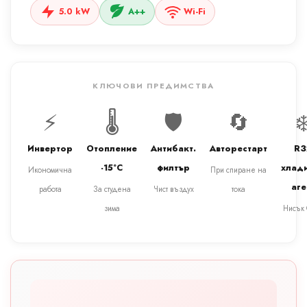
5.0 kW
A++
Wi-Fi
КЛЮЧОВИ ПРЕДИМСТВА
⚡
🌡️
🛡️
🔄
❄
Инвертор
Отопление
Антибакт.
Авторестарт
R3
-15°C
филтър
хлад
Икономична
При спиране на
аге
работа
За студена
Чист въздух
тока
зима
Нисък