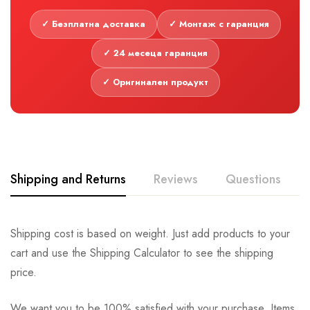
✓ Безплатна доставка
✓ Монтаж с гаранция
✓ 24 месеца гаранция
✓ Оригинален продукт
Shipping and Returns
Reviews
Questions
Shipping cost is based on weight. Just add products to your
cart and use the Shipping Calculator to see the shipping
price.
We want you to be 100% satisfied with your purchase. Items