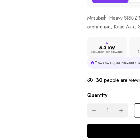
Mitsubishi Heavy SRK-
отопление, Клас A++, 
6.3 kW
Е
Мощност охлаждане
Подходящ за помещени
30
people are viewin
Quantity