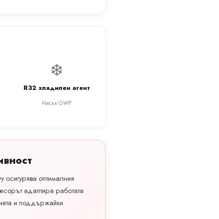
❄️
R32 хладилен агент
Нисък GWP
ивност
vy осигурява оптималния
есорът адаптира работата
ията и поддържайки