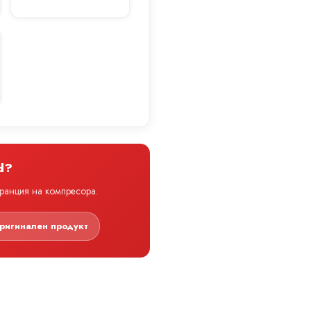
d?
аранция на компресора.
ригинален продукт