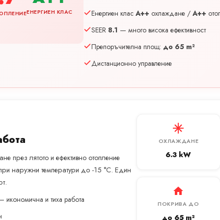
ЕНЕРГИЕН КЛАС
Енергиен клас
A++
охлаждане /
A++
ото
ОПЛЕНИЕ
SEER
8.1
— много висока ефективност
Препоръчителна площ:
до 65 m²
Дистанционно управление
абота
ОХЛАЖДАНЕ
6.3 kW
не през лятото и ефективно отопление
при наружни температури до -15 °C. Един
т.
— икономична и тиха работа
ПОКРИВА ДО
н
до 65 m²