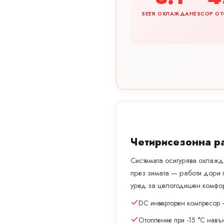
SEER ОХЛАЖДАНЕ
SCOP ОТ
Четирисезонна р
Системата осигурява охлажда
през зимата — работи дори 
уред за целогодишен комфор
DC инверторен компресор 
Отопление при -15 °C навъ