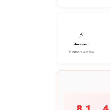
⚡
Инвертор
Икономична работа
8.1
4