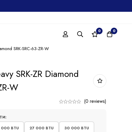
0
0
Diamond SRK-SRC-63-ZR-W
eavy SRK-ZR Diamond
-ZR-W
(0 reviews)
ТИ:
 000 BTU
27 000 BTU
30 000 BTU