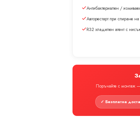
Антибактериален / измивае
Авторестарт при спиране на
R32 хладилен агент с нис
З
Поръчайте с монтаж — 
✓ Безплатна дост