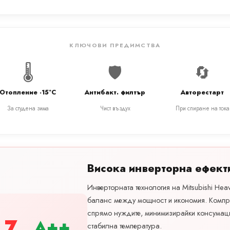
КЛЮЧОВИ ПРЕДИМСТВА
🌡️
🛡️
🔄
Отопление -15°C
Антибакт. филтър
Авторестарт
За студена зима
Чист въздух
При спиране на тока
Висока инверторна ефект
Инверторната технология на Mitsubishi Hea
баланс между мощност и икономия. Компр
спрямо нуждите, минимизирайки консумац
.7
A++
стабилна температура.