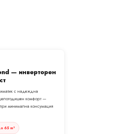
mond — инверторен
ст
климатик с надеждна
а целогодишен комфорт —
а при минимална консумация
о 65 m²