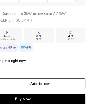
ZR Diamond – 6.3kW охлаждане / 7.1kW
SEER 8.1, SCOP 4.7
A++
8.1
4.7
нергиен клас
SEER
SCOP
я до 65 m²
Wi-Fi
g this right now
Add to cart
Buy Now