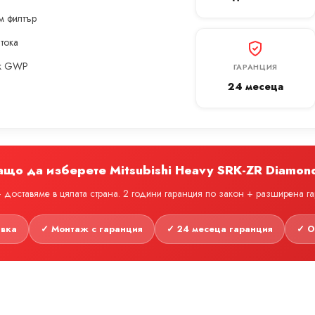
м филтър
 тока
ък GWP
ГАРАНЦИЯ
24 месеца
ащо да изберете Mitsubishi Heavy SRK-ZR Diamon
доставяме в цялата страна. 2 години гаранция по закон + разширена г
авка
✓ Монтаж с гаранция
✓ 24 месеца гаранция
✓ О