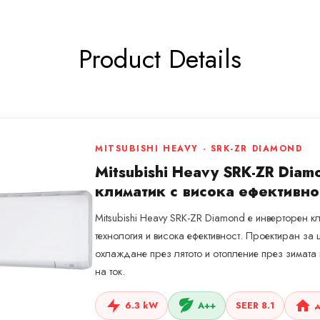
Product Details
MITSUBISHI HEAVY · SRK-ZR DIAMOND
Mitsubishi Heavy SRK-ZR Dia
климатик с висока ефективно
Mitsubishi Heavy SRK-ZR Diamond е инверторен 
технология и висока ефективност. Проектиран з
охлаждане през лятото и отопление през зимат
на ток.
6.3 kW
A++
SEER 8.1
д