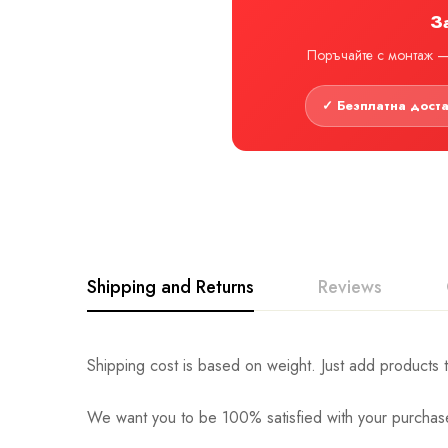
З
Поръчайте с монтаж — 
✓ Безплатна дост
Shipping and Returns
Reviews
Shipping cost is based on weight. Just add products t
We want you to be 100% satisfied with your purchase