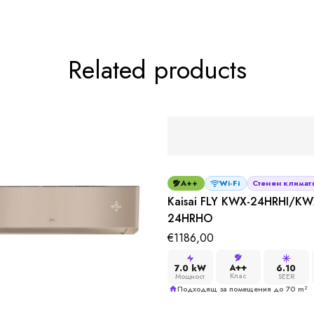
Related products
A++
Wi-Fi
Стенен климат
Kaisai FLY KWX-24HRHI/KW
24HRHO
€
1186,00
A++
7.0 kW
6.10
Клас
Мощност
SEER
Подходящ за помещения до 70 m²