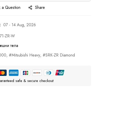
 a Question
Share
:
07 - 14 Aug, 2026
71-ZR-W
ешни тела
000
,
Mitsubishi Heavy
,
SRK-ZR Diamond
aranteed safe & secure checkout