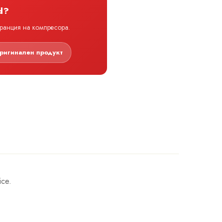
d?
аранция на компресора.
ригинален продукт
ice.