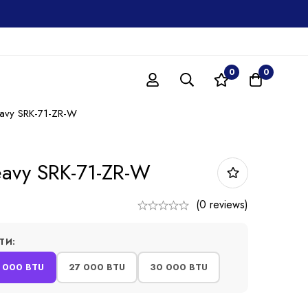
0
0
eavy SRK-71-ZR-W
eavy SRK-71-ZR-W
(0 reviews)
ТИ:
 000 BTU
27 000 BTU
30 000 BTU