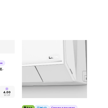
ик
X-
4.00
SCOP
A++
Wi-Fi
Стенен климатик