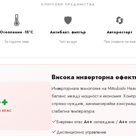
КЛЮЧОВИ ПРЕДИМСТВА
🌡️
🛡️
🔄
Отопление -15°C
Антибакт. филтър
Авторестарт
За студена зима
Чист въздух
При спиране на тока
Висока инверторна ефект
Инверторната технология на Mitsubishi Hea
баланс между мощност и икономия. Компр
++
спрямо нуждите, минимизирайки консумац
стабилна температура.
Н КЛАС
Енергиен клас
A++
охлаждане /
A++
ото
Дистанционно управление