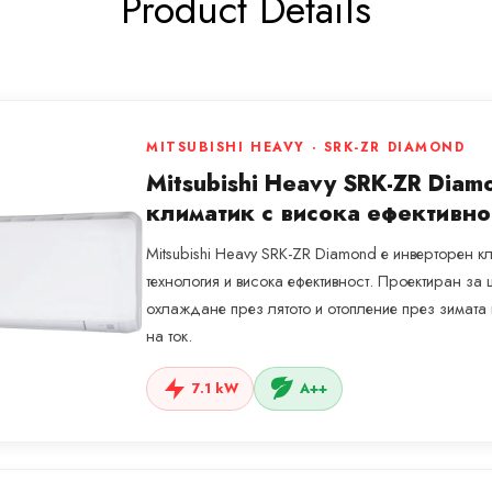
Product Details
MITSUBISHI HEAVY · SRK-ZR DIAMOND
Mitsubishi Heavy SRK-ZR Dia
климатик с висока ефективно
Mitsubishi Heavy SRK-ZR Diamond е инверторен 
технология и висока ефективност. Проектиран з
охлаждане през лятото и отопление през зимат
на ток.
7.1 kW
A++