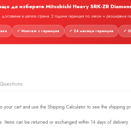
ащо да изберете Mitsubishi Heavy SRK-ZR Diamon
доставяме в цялата страна. 2 години гаранция по закон + разширена г
авка
✓ Монтаж с гаранция
✓ 24 месеца гаранция
✓ О
Questions
o your cart and use the Shipping Calculator to see the shipping pr
. Items can be returned or exchanged within 14 days of delivery.