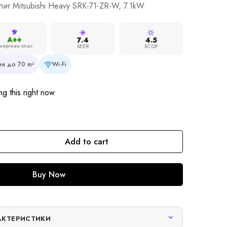
ит Mitsubishi Heavy SRK-71-ZR-W, 7.1kW
A++
7.4
4.5
нергиен клас
SEER
SCOP
я до 70 m²
Wi-Fi
g this right now
Add to cart
Buy Now
АКТЕРИСТИКИ