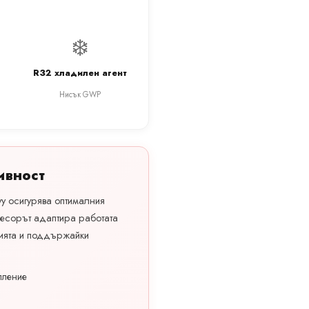
❄️
R32 хладилен агент
Нисък GWP
ивност
vy осигурява оптималния
есорът адаптира работата
ията и поддържайки
пление