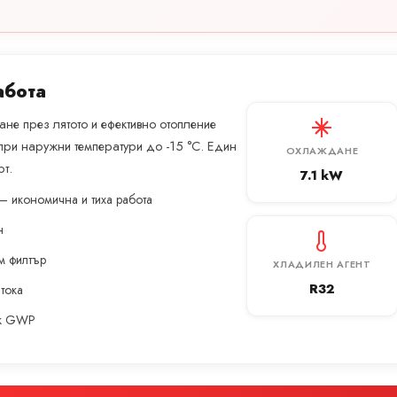
абота
не през лятото и ефективно отопление
при наружни температури до -15 °C. Един
ОХЛАЖДАНЕ
т.
7.1 kW
— икономична и тиха работа
н
м филтър
ХЛАДИЛЕН АГЕНТ
R32
 тока
ък GWP