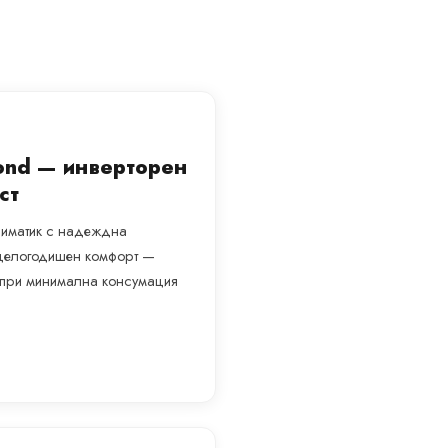
mond — инверторен
ст
климатик с надеждна
а целогодишен комфорт —
а при минимална консумация