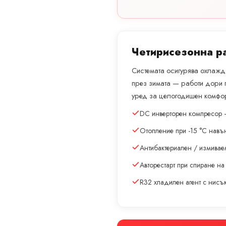
Четирисезонна р
Системата осигурява охлажда
през зимата — работи дори 
уред за целогодишен комфор
DC инверторен компресор 
Отопление при -15 °C навъ
Антибактериален / измивае
Авторестарт при спиране на
R32 хладилен агент с нис