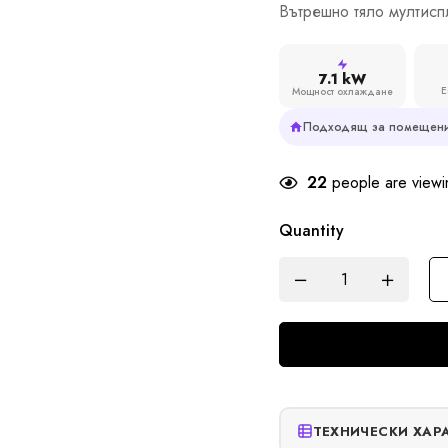
Вътрешно тяло мултиспл
7.1 kW
Е
Мощност охлаждане
Подходящ за помещени
22
people are viewin
Quantity
ТЕХНИЧЕСКИ ХАР