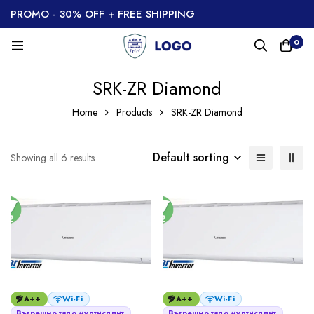
PROMO - 30% OFF + FREE SHIPPING
0
SRK-ZR Diamond
Home
Products
SRK-ZR Diamond
Default sorting
Showing all 6 results
A++
Wi-Fi
A++
Wi-Fi
Вътрешно тяло мултисплит
Вътрешно тяло мултисплит