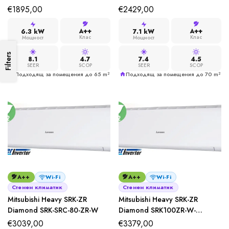
€
1895,00
€
2429,00
A++
A++
6.3 kW
7.1 kW
Клас
Клас
Мощност
Мощност
Filters
8.1
4.7
7.4
4.5
SEER
SCOP
SEER
SCOP
Подходящ за помещения до 65 m²
Подходящ за помещения до 70 m²
A++
Wi-Fi
A++
Wi-Fi
Стенен климатик
Стенен климатик
Mitsubishi Heavy SRK-ZR
Mitsubishi Heavy SRK-ZR
Diamond SRK-SRC-80-ZR-W
Diamond SRK100ZR-W-
FDC100VNP-W
€
3039,00
€
3379,00