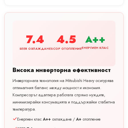
7.4
4.5
A++
ЕНЕРГИЕН КЛАС
SEER ОХЛАЖДАНЕ
SCOP ОТОПЛЕНИЕ
Висока инверторна ефективност
Инверторната технология на Mitsubishi Heavy осигурява
оптималния баланс между мощност и икономия.
Компресорът адаптира работата спрямо нуждите,
минимизирайки консумацията и поддържайки стабилна
температура.
Енергиен клас
A++
охлаждане /
A+
отопление