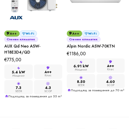
A++
Wi-Fi
A++
Wi-Fi
Стенен климатик
Стенен климатик
AUX Qd Neo ASW-
Alpin Nordic ASW-70KTN
H18E3D4/QD
€
1186,00
€
775,00
A++
6.91 kW
Клас
Мощност
A++
5.4 kW
Клас
Мощност
8.50
4.60
SEER
SCOP
7.3
4.3
Подходящ за помещения до 70 m²
SEER
SCOP
Подходящ за помещения до 55 m²