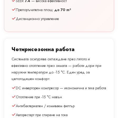
SEER
7.4
— висока ефективност
Препоръчителна площ:
до 70 m²
Дистанционно управление
Четирисезонна работа
Системата осигурява охлаждане през лятото и
ефективно отопление през зимата — работи дори при
наружни температури до -15 °C. Един уред за
целогодишен комфорт.
DC инверторен компресор — икономична и тиха работа
Отопление при -15 °C навън
Антибактериален / измиваем филтър
Авторестарт при спиране на тока