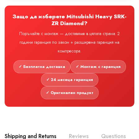
Защо да изберете Mitsubishi Heavy SRK-
ZR Diamond?
Поръчайте с монтаж — доставяме в цялата страна. 2
години гаранция по закон + разширена гаранция на
компресора.
✓ Безплатна доставка
✓ Монтаж с гаранция
✓ 24 месеца гаранция
✓ Оригинален продукт
Shipping and Returns
Reviews
Questions