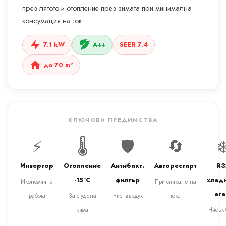
през лятото и отопление през зимата при минимална
консумация на ток.
7.1 kW
A++
SEER 7.4
до 70 m²
КЛЮЧОВИ ПРЕДИМСТВА
⚡
🌡️
🛡️
🔄
❄
Инвертор
Отопление
Антибакт.
Авторестарт
R3
-15°C
филтър
хлад
Икономична
При спиране на
аге
работа
За студена
Чист въздух
тока
зима
Нисък