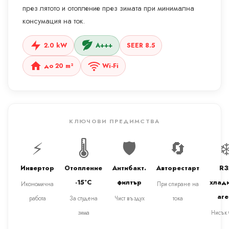
през лятото и отопление през зимата при минимална
консумация на ток.
2.0 kW
A+++
SEER 8.5
до 20 m²
Wi-Fi
КЛЮЧОВИ ПРЕДИМСТВА
⚡
🌡️
🛡️
🔄
❄
Инвертор
Отопление
Антибакт.
Авторестарт
R3
-15°C
филтър
хлад
Икономична
При спиране на
аге
работа
За студена
Чист въздух
тока
зима
Нисък