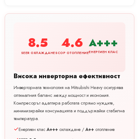
8.5
4.6
A+++
ЕНЕРГИЕН КЛАС
SEER ОХЛАЖДАНЕ
SCOP ОТОПЛЕНИЕ
Висока инверторна ефективност
Инверторната технология на Mitsubishi Heavy осигурява
оптималния баланс между мощност и икономия.
Компресорът адаптира работата спрямо нуждите,
минимизирайки консумацията и поддържайки стабилна
температура.
Енергиен клас
A+++
охлаждане /
A++
отопление