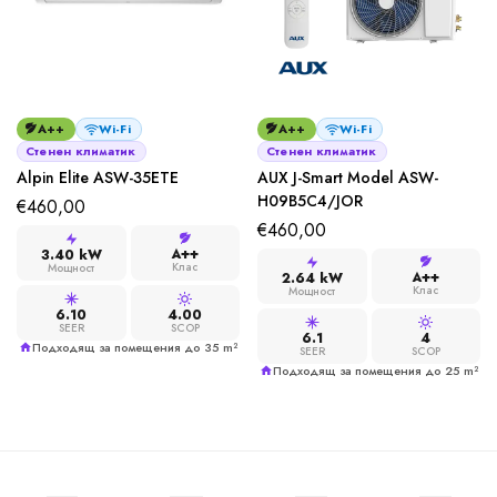
A++
Wi-Fi
A++
Wi-Fi
Стенен климатик
Стенен климатик
Alpin Elite ASW-35ETE
AUX J-Smart Model ASW-
H09B5C4/JOR
€
460,00
€
460,00
A++
3.40 kW
Клас
Мощност
A++
2.64 kW
Клас
Мощност
6.10
4.00
SEER
SCOP
6.1
4
Подходящ за помещения до 35 m²
SEER
SCOP
Подходящ за помещения до 25 m²