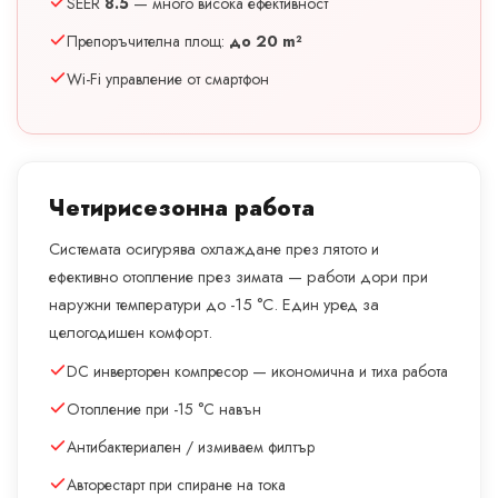
SEER
8.5
— много висока ефективност
Препоръчителна площ:
до 20 m²
Wi-Fi управление от смартфон
Четирисезонна работа
Системата осигурява охлаждане през лятото и
ефективно отопление през зимата — работи дори при
наружни температури до -15 °C. Един уред за
целогодишен комфорт.
DC инверторен компресор — икономична и тиха работа
Отопление при -15 °C навън
Антибактериален / измиваем филтър
Авторестарт при спиране на тока