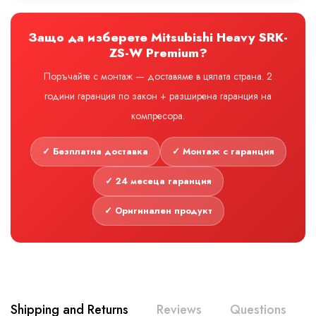
Защо да изберете Mitsubishi Heavy SRK-
ZS-W Premium?
Поръчайте с монтаж — доставяме в цялата страна. 2
години гаранция по закон + разширена гаранция на
компресора.
✓ Безплатна доставка
✓ Монтаж с гаранция
✓ 24 месеца гаранция
✓ Оригинален продукт
Shipping and Returns
Reviews
Questions