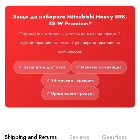
Защо да изберете Mitsubishi Heavy SRK-
ZS-W Premium?
Поръчайте с монтаж — доставяме в цялата страна. 2
години гаранция по закон + разширена гаранция на
компресора.
✓ Безплатна доставка
✓ Монтаж с гаранция
✓ 24 месеца гаранция
✓ Оригинален продукт
Shipping and Returns
Reviews
Questions