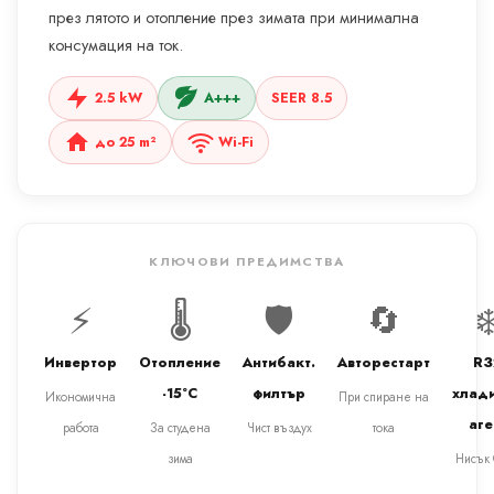
през лятото и отопление през зимата при минимална
консумация на ток.
2.5 kW
A+++
SEER 8.5
до 25 m²
Wi-Fi
КЛЮЧОВИ ПРЕДИМСТВА
⚡
🌡️
🛡️
🔄
❄
Инвертор
Отопление
Антибакт.
Авторестарт
R3
-15°C
филтър
хлад
Икономична
При спиране на
аге
работа
За студена
Чист въздух
тока
зима
Нисък