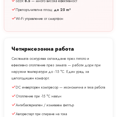
SEER
8.5
— много висока ефективност
Препоръчителна площ:
до 25 m²
Wi-Fi управление от смартфон
Четирисезонна работа
Системата осигурява охлаждане през лятото и
ефективно отопление през зимата — работи дори при
наружни температури до -15 °C. Един уред за
целогодишен комфорт.
DC инверторен компресор — икономична и тиха работа
Отопление при -15 °C навън
Антибактериален / измиваем филтър
Авторестарт при спиране на тока