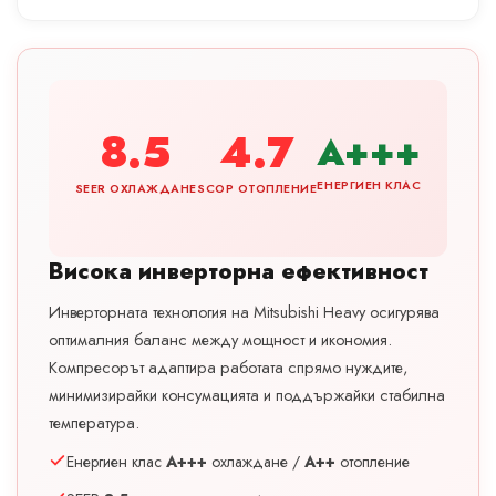
8.5
4.7
A+++
ЕНЕРГИЕН КЛАС
SEER ОХЛАЖДАНЕ
SCOP ОТОПЛЕНИЕ
Висока инверторна ефективност
Инверторната технология на Mitsubishi Heavy осигурява
оптималния баланс между мощност и икономия.
Компресорът адаптира работата спрямо нуждите,
минимизирайки консумацията и поддържайки стабилна
температура.
Енергиен клас
A+++
охлаждане /
A++
отопление