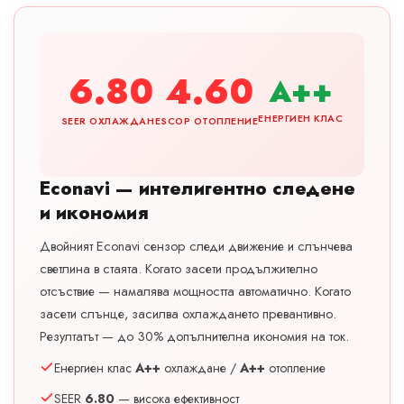
6.80
4.60
A++
ЕНЕРГИЕН КЛАС
SEER ОХЛАЖДАНЕ
SCOP ОТОПЛЕНИЕ
Econavi — интелигентно следене
и икономия
Двойният Econavi сензор следи движение и слънчева
светлина в стаята. Когато засети продължително
отсъствие — намалява мощността автоматично. Когато
засети слънце, засилва охлаждането превантивно.
Резултатът — до 30% допълнителна икономия на ток.
Енергиен клас
A++
охлаждане /
A++
отопление
SEER
6.80
— висока ефективност