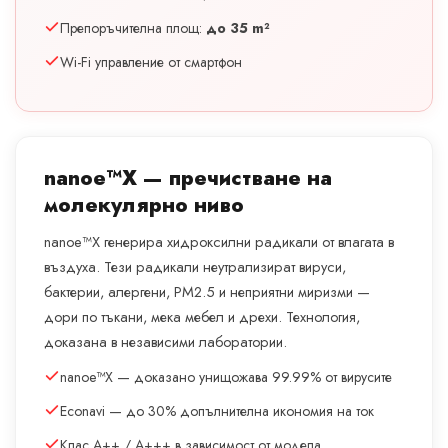
Препоръчителна площ:
до 35 m²
Wi-Fi управление от смартфон
nanoe™X — пречистване на
молекулярно ниво
nanoe™X генерира хидроксилни радикали от влагата в
въздуха. Тези радикали неутрализират вируси,
бактерии, алергени, PM2.5 и неприятни миризми —
дори по тъкани, мека мебел и дрехи. Технология,
доказана в независими лаборатории.
nanoe™X — доказано унищожава 99.99% от вирусите
Econavi — до 30% допълнителна икономия на ток
Клас A++ / A+++ в зависимост от модела