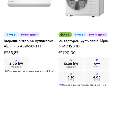
Wi-Fi
Мултисплит
A++
Wi-Fi
Мултисплит
Вътрешно тяло за мултисплит
Инверторен мултисплит Alpin
Alpin Pro ASW-50PTTI
5FMO120HD
€
265,87
€
1790,00
A++
5.00 kW
12.20 kW
Клас
Мощност
Мощност
Подходящ за помещения до 45 m²
6.10
4.00
SEER
SCOP
Подходящ за помещения до 105 m²