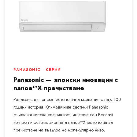
PANASONIC · СЕРИЯ
Panasonic — японски иновации с
nanoe™X пречистване
Panasonic е японска технологична компания с над 100
години история. Климатичните системи Panasonic
съчетават висока ефективност, интелигентен Econavi
контрол и революционната nanoe™X технология за
пречистване на въздуха на молекулярно ниво.