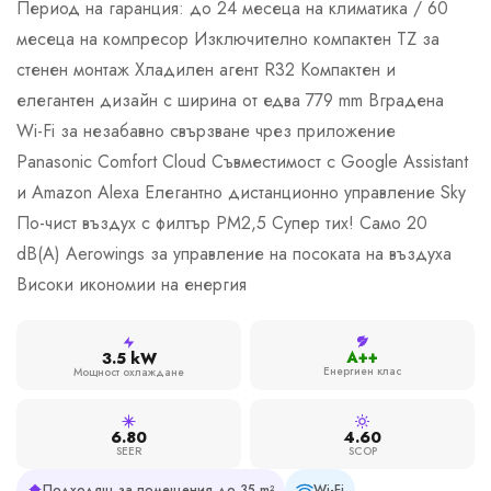
Период на гаранция: до 24 месеца на климатика / 60
месеца на компресор Изключително компактен TZ за
стенен монтаж Хладилен агент R32 Компактен и
елегантен дизайн с ширина от едва 779 mm Вградена
Wi-Fi за незабавно свързване чрез приложение
Panasonic Comfort Cloud Съвместимост с Google Assistant
и Amazon Alexa Елегантно дистанционно управление Sky
По-чист въздух с филтър PM2,5 Супер тих! Само 20
dB(A) Aerowings за управление на посоката на въздуха
Високи икономии на енергия
A++
3.5 kW
Енергиен клас
Мощност охлаждане
6.80
4.60
SEER
SCOP
Подходящ за помещения до 35 m²
Wi-Fi