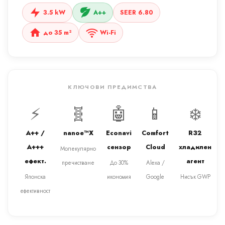
3.5 kW
A++
SEER 6.80
до 35 m²
Wi-Fi
КЛЮЧОВИ ПРЕДИМСТВА
⚡
🧬
🤖
📱
❄️
A++ /
nanoe™X
Econavi
Comfort
R32
A+++
сензор
Cloud
хладилен
Молекулярно
ефект.
агент
пречистване
До 30%
Alexa /
Японска
икономия
Google
Нисък GWP
ефективност