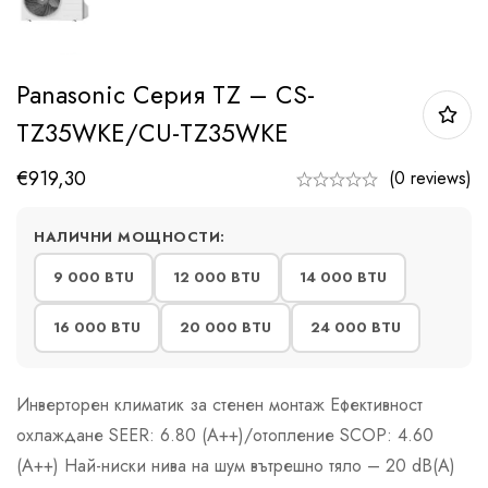
Panasonic Серия TZ – CS-
TZ35WKE/CU-TZ35WKE
€
919,30
(0 reviews)
НАЛИЧНИ МОЩНОСТИ:
9 000 BTU
12 000 BTU
14 000 BTU
16 000 BTU
20 000 BTU
24 000 BTU
Инверторен климатик за стенен монтаж Ефективност
охлаждане SEER: 6.80 (А++)/отопление SCOP: 4.60
(А++) Най-ниски нива на шум вътрешно тяло – 20 dB(A)