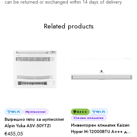
can be returned or exchanged within 14 days of delivery.
Related products
Wi-Fi
Мултисплит
A+++
Wi-Fi
Стенен климатик
Вътрешно тяло за мултисплит
Инвенторен климатик Kaizen
Alpin Yuka ASV-50YTZI
Hyper M-12000BTU A+++ до
€
455,05