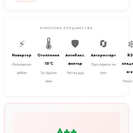
КЛЮЧОВИ ПРЕДИМСТВА
⚡
🌡️
🛡️
🔄
❄
Инвертор
Отопление
Антибакт.
Авторестарт
R3
-15°C
филтър
хлад
Икономична
При спиране на
аге
работа
За студена
Чист въздух
тока
зима
Нисък
A++