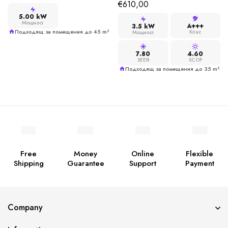
-35°C Wi-Fi
€
610,00
5.00 kW
Мощност
A+++
3.5 kW
Подходящ за помещения до 45 m²
Клас
Мощност
7.80
4.60
SEER
SCOP
Подходящ за помещения до 35 m²
Free
Money
Online
Flexible
Shipping
Guarantee
Support
Payment
Company