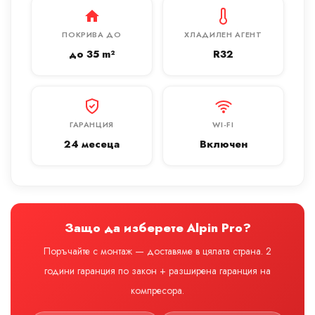
ПОКРИВА ДО
ХЛАДИЛЕН АГЕНТ
до 35 m²
R32
ГАРАНЦИЯ
WI-FI
24 месеца
Включен
Защо да изберете Alpin Pro?
Поръчайте с монтаж — доставяме в цялата страна. 2
години гаранция по закон + разширена гаранция на
компресора.